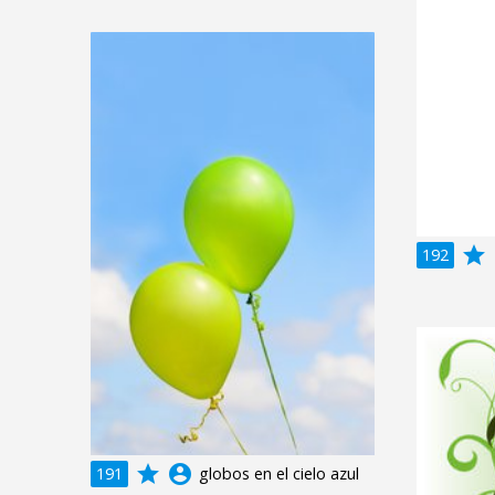
grade
a
192
grade
account_circle
191
globos en el cielo azul