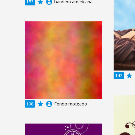
grade
account_circle
153
bandera americana
grade
a
142
grade
account_circle
138
Fondo moteado