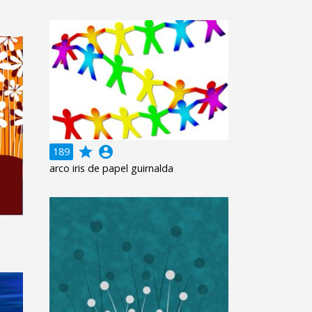
grade
account_circle
189
arco iris de papel guirnalda