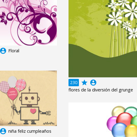
ccount_circle
Floral
grade
account_circle
230
flores de la diversión del grunge
ccount_circle
niña feliz cumpleaños