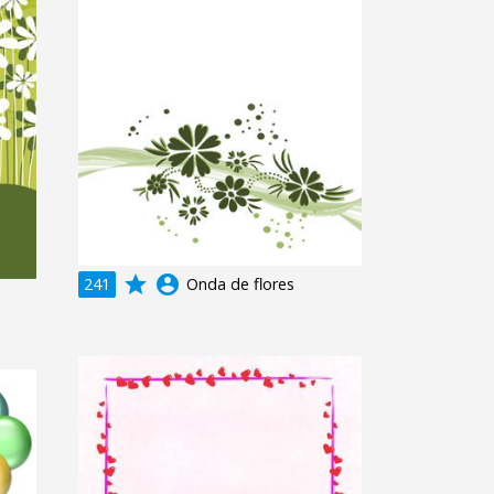
grade
account_circle
241
Onda de flores