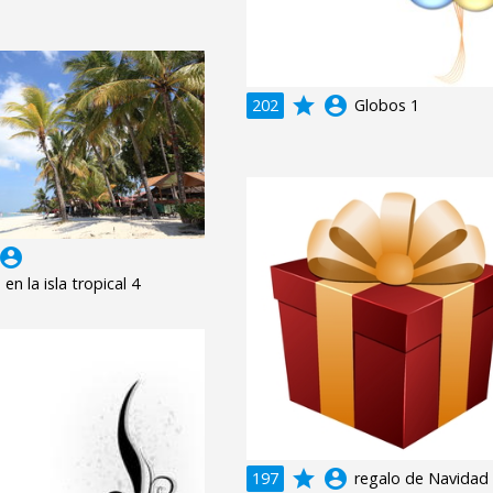
grade
account_circle
202
Globos 1
ccount_circle
en la isla tropical 4
grade
account_circle
197
regalo de Navidad