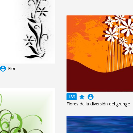
ccount_circle
Flor
grade
account_circle
189
Flores de la diversión del grunge