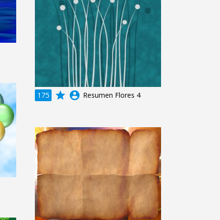
grade
account_circle
175
Resumen Flores 4