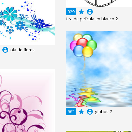
grade
account_circle
929
tira de película en blanco 2
e
account_circle
ola de flores
grade
account_circle
662
globos 7