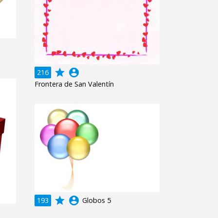
grade
account_circle
216
Frontera de San Valentín
grade
account_circle
193
Globos 5