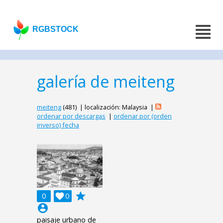
RGBSTOCK
galería de meiteng
meiteng
(481) | localización: Malaysia |
ordenar por descargas
|
ordenar por (orden
inverso) fecha
grade
0

0
account_circle
paisaje urbano de