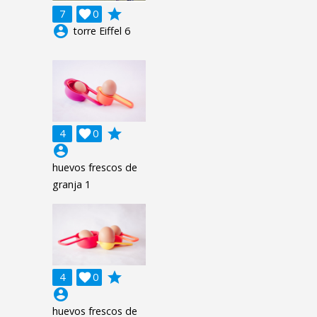
grade
7

0
account_circle
torre Eiffel 6
grade
4

0
account_circle
huevos frescos de
granja 1
grade
4

0
account_circle
huevos frescos de