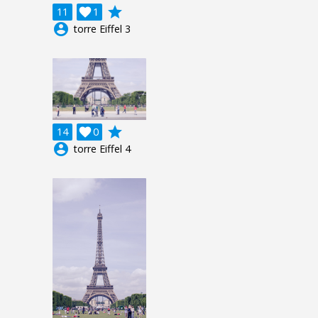
grade
11

1
account_circle
torre Eiffel 3
grade
14

0
account_circle
torre Eiffel 4