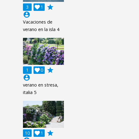
grade
3

1
account_circle
Vacaciones de
verano en la isla 4
grade
1

0
account_circle
verano en stresa,
italia 5
grade
10

1