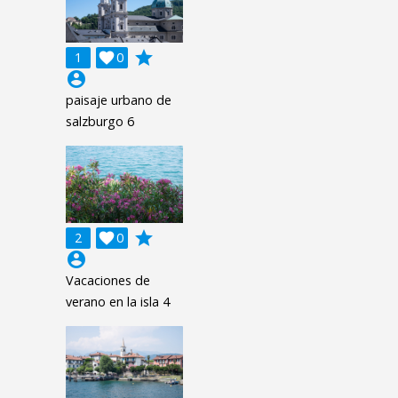
grade
1

0
account_circle
paisaje urbano de
salzburgo 6
grade
2

0
account_circle
Vacaciones de
verano en la isla 4