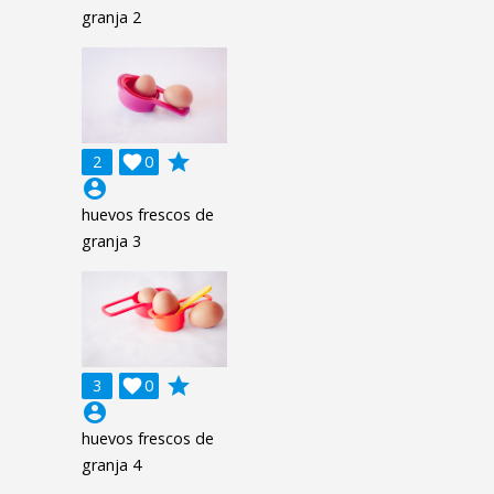
granja 2
grade
2

0
account_circle
huevos frescos de
granja 3
grade
3

0
account_circle
huevos frescos de
granja 4