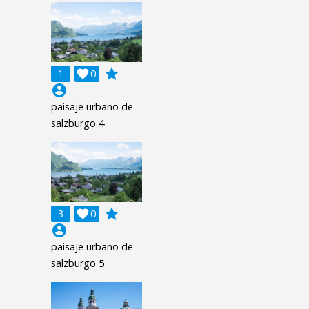
grade
1

0
account_circle
paisaje urbano de
salzburgo 4
grade
3

0
account_circle
paisaje urbano de
salzburgo 5