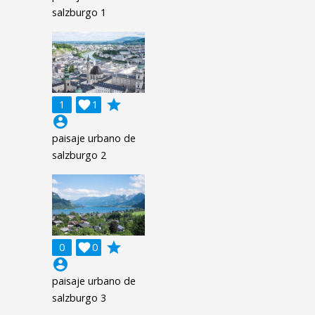
salzburgo 1
grade
1

1
account_circle
paisaje urbano de
salzburgo 2
grade
0

0
account_circle
paisaje urbano de
salzburgo 3