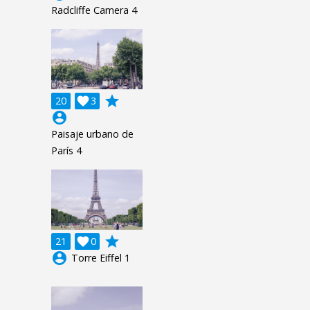
Radcliffe Camera 4
grade
20

3
account_circle
Paisaje urbano de
París 4
grade
21

0
account_circle
Torre Eiffel 1