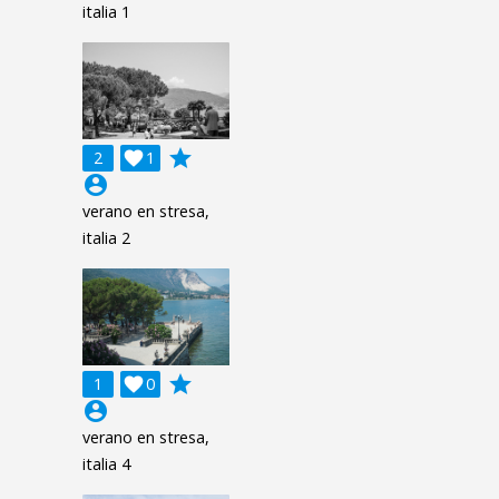
italia 1
grade
2

1
account_circle
verano en stresa,
italia 2
grade
1

0
account_circle
verano en stresa,
italia 4