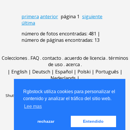
primera
anterior
página 1
siguiente
última
número de fotos encontradas: 481 |
número de páginas encontradas: 13
Colecciones
.
FAQ
.
contacto
.
acuerdo de licencia
.
términos
de uso
.
acerca
.
|
English
|
Deutsch
|
Español
|
Polski
|
Português
|
Nederlands
|
Rgbstock utiliza cookies para personalizar el
Shutterstock official partner of Rgbstock
Saqurai AI official partner of
contenido y analizar el tráfico del sitio web.
Rgbstock
Lee mas
rechazar
Entendido