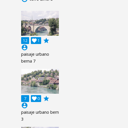
grade
12

1
account_circle
paisaje urbano
berna 7
grade
7

0
account_circle
paisaje urbano bern
3