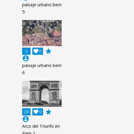
paisaje urbano bern
5
grade
3

0
account_circle
paisaje urbano bern
6
grade
20

0
account_circle
Arco del Triunfo en
París 1