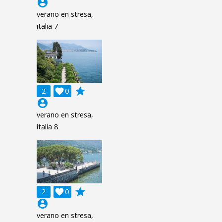
account_circle
verano en stresa,
italia 7
grade
2

0
account_circle
verano en stresa,
italia 8
grade
2

0
account_circle
verano en stresa,