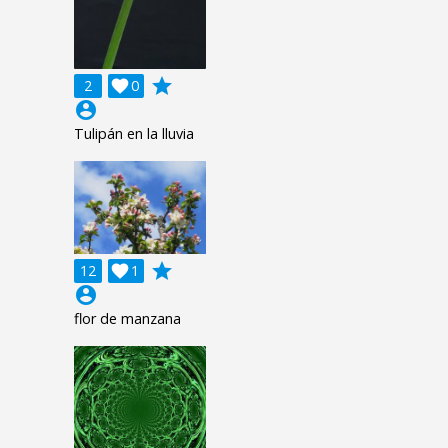
grade
2

0
account_circle
Tulipán en la lluvia
grade
12

1
account_circle
flor de manzana