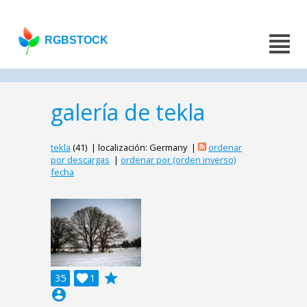
RGBSTOCK
galería de tekla
tekla
(41) | localización: Germany |
ordenar
por descargas
|
ordenar por (orden inverso)
fecha
grade
35

1
account_circle