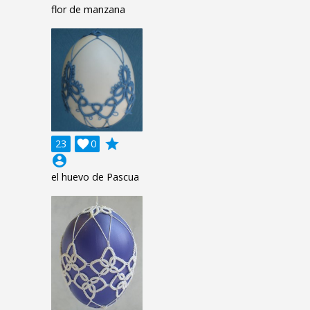
flor de manzana
grade
23

0
account_circle
el huevo de Pascua