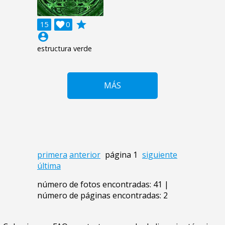
grade
15

0
account_circle
estructura verde
MÁS
primera
anterior
página 1
siguiente
última
número de fotos encontradas: 41 |
número de páginas encontradas: 2