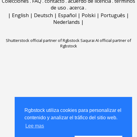
Colecciones
.
FAQ
.
contacto
.
acuerdo de licencia
.
términos
de uso
.
acerca
.
|
English
|
Deutsch
|
Español
|
Polski
|
Português
|
Nederlands
|
Shutterstock official partner of Rgbstock
Saqurai AI official partner of
Rgbstock
Rgbstock utiliza cookies para personalizar el
contenido y analizar el tráfico del sitio web.
Lee mas