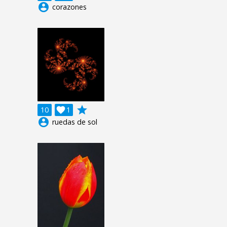
account_circle
corazones
grade
10

1
account_circle
ruedas de sol