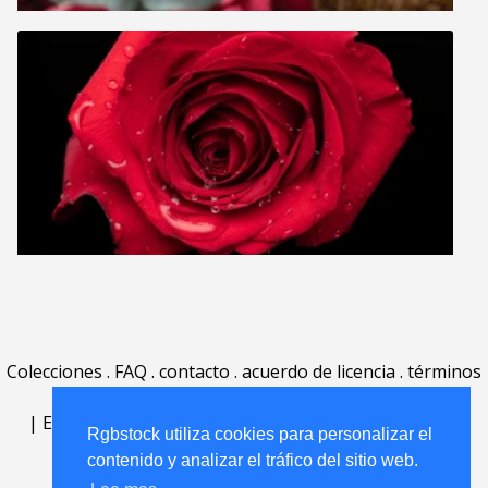
Colecciones
.
FAQ
.
contacto
.
acuerdo de licencia
.
términos
de uso
.
acerca
.
|
English
|
Deutsch
|
Español
|
Polski
|
Português
|
Rgbstock utiliza cookies para personalizar el
Nederlands
|
contenido y analizar el tráfico del sitio web.