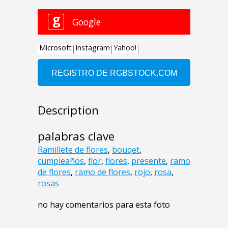
Description
palabras clave
Ramillete de flores
,
bouqet
,
cumpleaños
,
flor
,
flores
,
presente
,
ramo
de flores
,
ramo de flores
,
rojo
,
rosa
,
rosas
no hay comentarios para esta foto