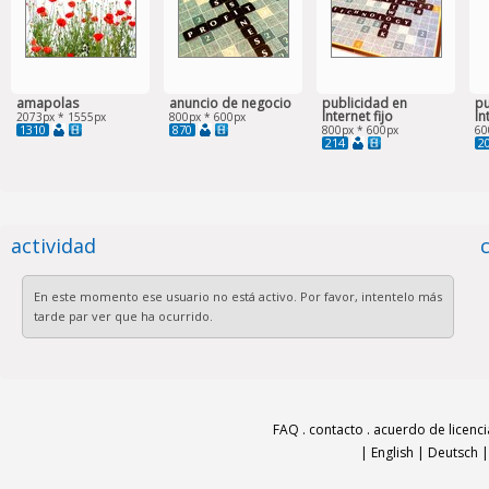
amapolas
anuncio de negocio
publicidad en
pu
Internet fijo
In
2073px * 1555px
800px * 600px
1310
870
800px * 600px
60
214
2
actividad
En este momento ese usuario no está activo. Por favor, intentelo más
tarde par ver que ha ocurrido.
FAQ
.
contacto
.
acuerdo de licenci
|
English
|
Deutsch