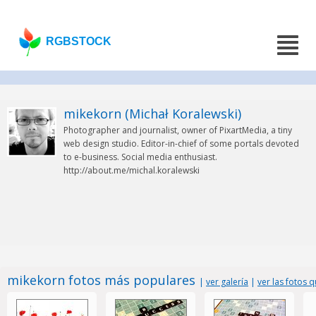
RGBSTOCK
mikekorn (Michał Koralewski)
Photographer and journalist, owner of PixartMedia, a tiny
web design studio. Editor-in-chief of some portals devoted
to e-business. Social media enthusiast.
http://about.me/michal.koralewski
mikekorn fotos más populares
|
ver galería
|
ver las fotos 