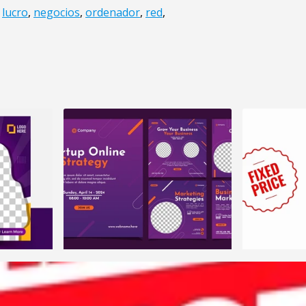
,
lucro
,
negocios
,
ordenador
,
red
,