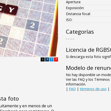
Apertura:
Exposición:
Distancia focal:
ISO:
Categorías
- - - -
Licencia de RGBS
Si descarga esta foto signif
L
F
T
P
Modelo de renunc
No hay disponible un model
Ver las FAQ y los Término
información.
|
FAQ
|
términos de uso
|
sta foto