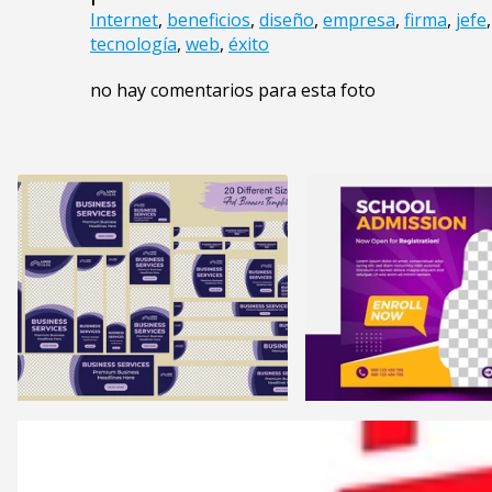
Internet
,
beneficios
,
diseño
,
empresa
,
firma
,
jefe
tecnología
,
web
,
éxito
no hay comentarios para esta foto