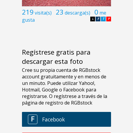
219
23
0
visita(s)
descarga(s)
me
gusta
L
F
T
P
Regístrese gratis para
descargar esta foto