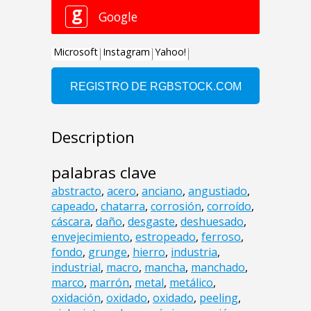
Description
palabras clave
abstracto
,
acero
,
anciano
,
angustiado
,
capeado
,
chatarra
,
corrosión
,
corroído
,
cáscara
,
daño
,
desgaste
,
deshuesado
,
envejecimiento
,
estropeado
,
ferroso
,
fondo
,
grunge
,
hierro
,
industria
,
industrial
,
macro
,
mancha
,
manchado
,
marco
,
marrón
,
metal
,
metálico
,
oxidación
,
oxidado
,
oxidado
,
peeling
,