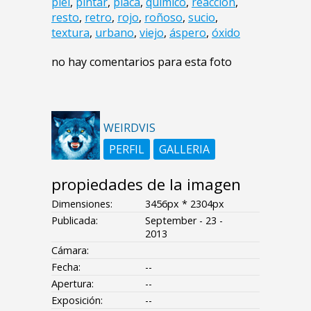
piel
,
pintar
,
placa
,
químico
,
reacción
,
resto
,
retro
,
rojo
,
roñoso
,
sucio
,
textura
,
urbano
,
viejo
,
áspero
,
óxido
no hay comentarios para esta foto
WEIRDVIS
PERFIL
GALLERIA
propiedades de la imagen
Dimensiones:
3456px * 2304px
Publicada:
September - 23 -
2013
Cámara:
Fecha:
--
Apertura:
--
Exposición:
--