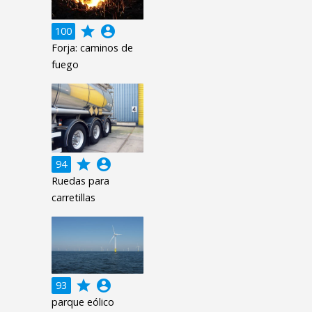
grade
account_circle
100
Forja: caminos de
fuego
grade
account_circle
94
Ruedas para
carretillas
grade
account_circle
93
parque eólico