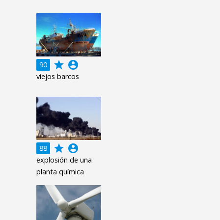
grade
account_circle
90
viejos barcos
grade
account_circle
88
explosión de una
planta química