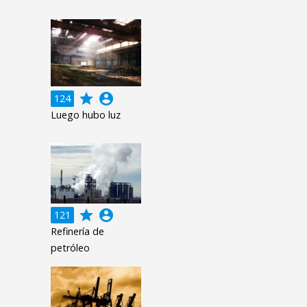
grade
account_circle
124
Luego hubo luz
grade
account_circle
121
Refinería de
petróleo