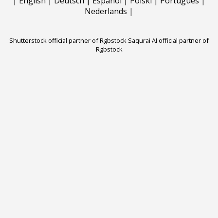
|
English
|
Deutsch
|
Español
|
Polski
|
Português
|
Nederlands
|
Shutterstock official partner of Rgbstock
Saqurai AI official partner of
Rgbstock