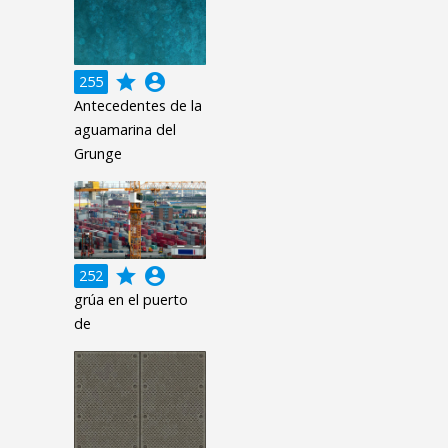
grade
account_circle
255
Antecedentes de la
aguamarina del
Grunge
grade
account_circle
252
grúa en el puerto
de