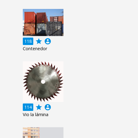
grade
account_circle
118
Contenedor
grade
account_circle
114
Vio la lámina