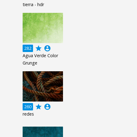
tierra - hdr
grade
account_circle
282
Agua Verde Color
Grunge
grade
account_circle
260
redes