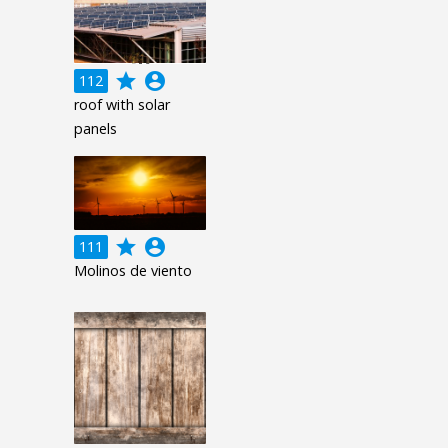
grade
account_circle
112
roof with solar
panels
grade
account_circle
111
Molinos de viento