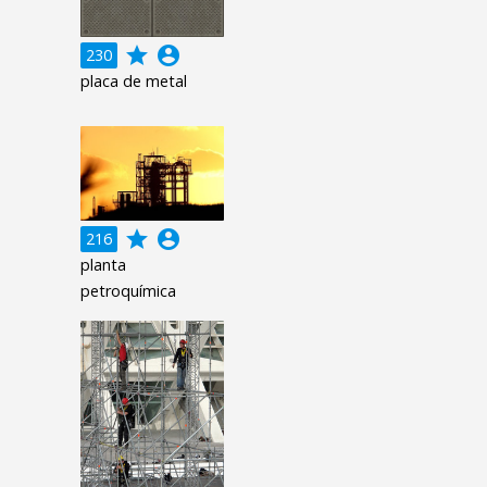
grade
account_circle
230
placa de metal
grade
account_circle
216
planta
petroquímica