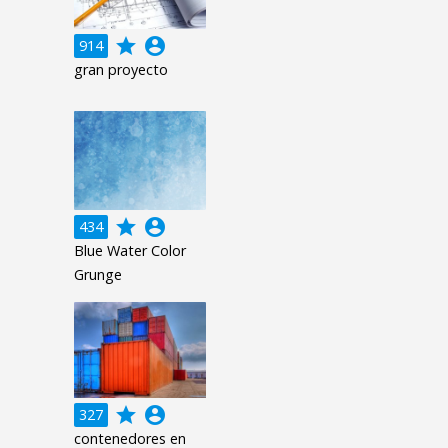
grade
account_circle
914
gran proyecto
grade
account_circle
434
Blue Water Color
Grunge
grade
account_circle
327
contenedores en