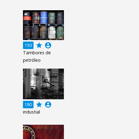
grade
account_circle
193
Tambores de
petróleo
grade
account_circle
180
industial