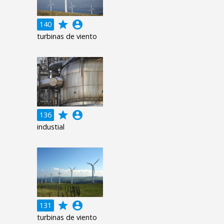
grade
account_circle
140
turbinas de viento
grade
account_circle
136
industial
grade
account_circle
131
turbinas de viento