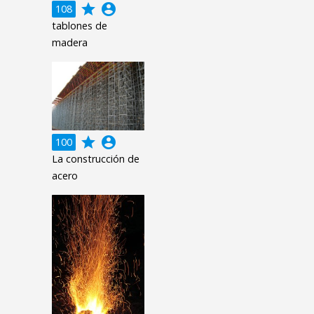
grade
account_circle
108
tablones de
madera
grade
account_circle
100
La construcción de
acero