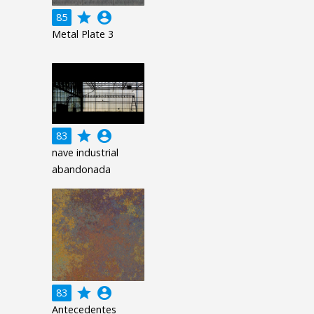
grade
account_circle
85
Metal Plate 3
grade
account_circle
83
nave industrial
abandonada
grade
account_circle
83
Antecedentes