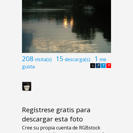
208
15
1
visita(s)
descarga(s)
me
gusta
L
F
T
P
Regístrese gratis para
descargar esta foto