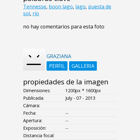
Tennesse
,
boon lago
,
lago
,
puesta de
sol
,
río
no hay comentarios para esta foto
GRAZIANA
PERFIL
GALLERIA
propiedades de la imagen
Dimensiones:
1200px * 1600px
Publicada:
July - 07 - 2013
Cámara:
Fecha:
--
Apertura:
--
Exposición:
--
Distancia focal: