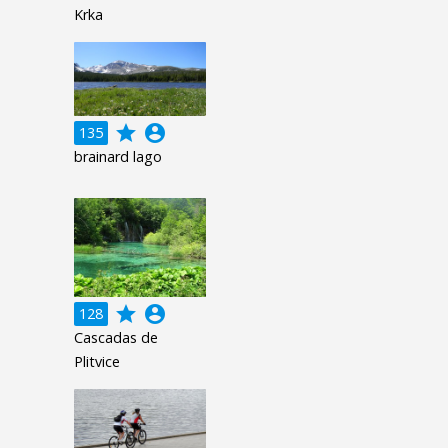
Krka
grade
account_circle
135
brainard lago
grade
account_circle
128
Cascadas de
Plitvice