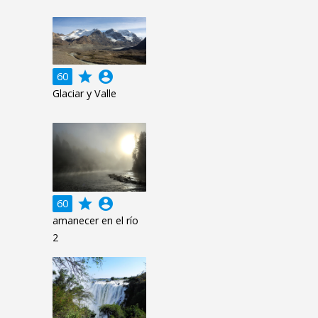
grade
account_circle
60
Glaciar y Valle
grade
account_circle
60
amanecer en el río
2