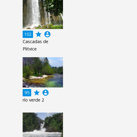
grade
account_circle
102
Cascadas de
Plitvice
grade
account_circle
95
río verde 2