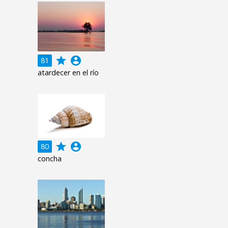
grade
account_circle
81
atardecer en el río
grade
account_circle
80
concha