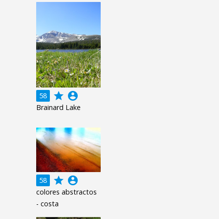
grade
account_circle
58
Brainard Lake
grade
account_circle
58
colores abstractos
- costa