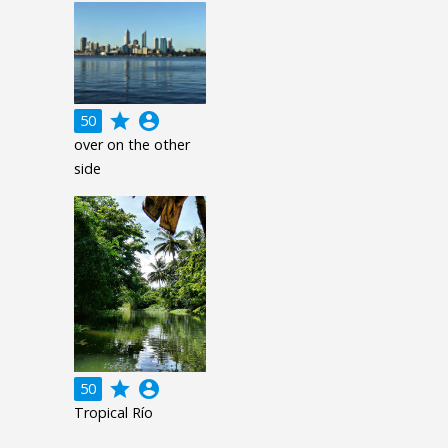
grade
account_circle
50
over on the other
side
grade
account_circle
50
Tropical Río