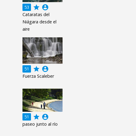
grade
account_circle
53
Cataratas del
Niágara desde el
aire
grade
account_circle
51
Fuerza Scaleber
grade
account_circle
51
paseo junto al río