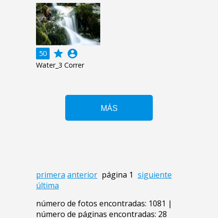
grade
account_circle
50
Water_3 Correr
primera
anterior
página 1
siguiente
última
número de fotos encontradas: 1081 |
número de páginas encontradas: 28