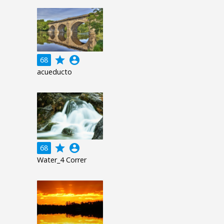
grade
account_circle
68
acueducto
grade
account_circle
68
Water_4 Correr