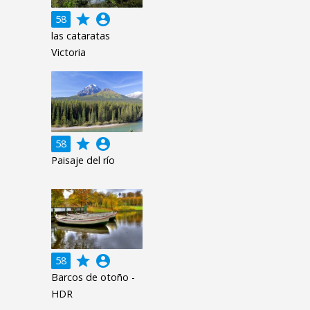
grade
account_circle
58
las cataratas
Victoria
grade
account_circle
58
Paisaje del río
grade
account_circle
58
Barcos de otoño -
HDR