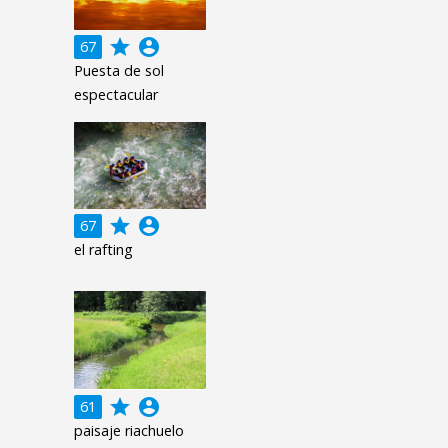
grade
account_circle
67
Puesta de sol
espectacular
grade
account_circle
67
el rafting
grade
account_circle
61
paisaje riachuelo