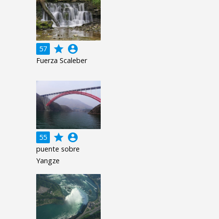
grade
account_circle
57
Fuerza Scaleber
grade
account_circle
55
puente sobre
Yangze