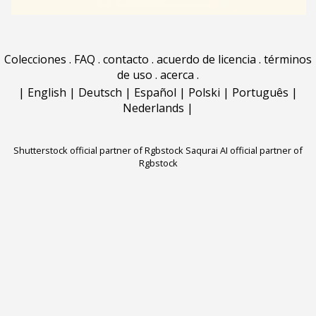
Colecciones
.
FAQ
.
contacto
.
acuerdo de licencia
.
términos
de uso
.
acerca
.
|
English
|
Deutsch
|
Español
|
Polski
|
Português
|
Nederlands
|
Shutterstock official partner of Rgbstock
Saqurai AI official partner of
Rgbstock