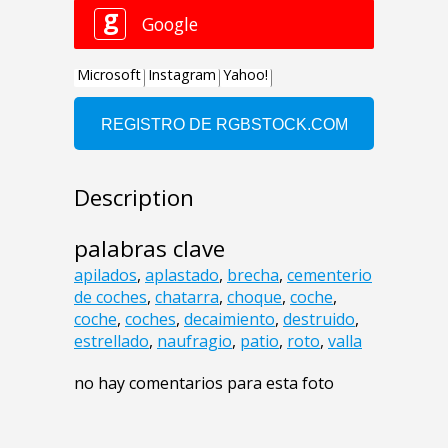
Description
palabras clave
apilados
,
aplastado
,
brecha
,
cementerio
de coches
,
chatarra
,
choque
,
coche
,
coche
,
coches
,
decaimiento
,
destruido
,
estrellado
,
naufragio
,
patio
,
roto
,
valla
no hay comentarios para esta foto