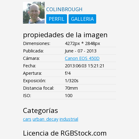
COLINBROUGH
PERFIL
GALLERIA
propiedades de la imagen
Dimensiones:
4272px * 2848px
Publicada:
June - 07 - 2013
Cámara:
Canon EOS 450D
Fecha:
2013:06:03 15:21:21
Apertura:
f/4
Exposición:
1/320s
Distancia focal:
70mm
ISO:
100
Categorías
cars
urban_decay
industrial
Licencia de RGBStock.com