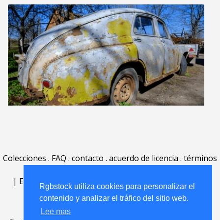
Colecciones
.
FAQ
.
contacto
.
acuerdo de licencia
.
términos
de uso
.
acerca
.
|
English
|
Deutsch
|
Español
|
Polski
|
Português
|
Rgbstock utiliza cookies para personalizar el
Nederlands
|
contenido y analizar el tráfico del sitio web.
Lee mas