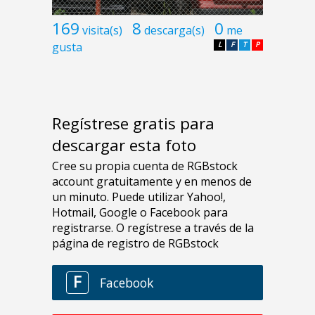
169
8
0
visita(s)
descarga(s)
me
gusta
L
F
T
P
Regístrese gratis para
descargar esta foto