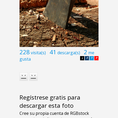
228
41
2
visita(s)
descarga(s)
me
gusta
L
F
T
P
Regístrese gratis para
descargar esta foto