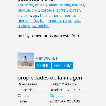
aburrido
,
afilado
,
afilar
,
astilla
,
astillas
,
bloque
,
chip
,
cortada
,
cortar
,
cortar
,
división
,
eje
,
hacha
,
herramienta
,
hierro
,
leña
,
log
,
madera
,
picar
,
tala
,
trabajo
,
woodchip
no hay comentarios para esta foto
MIMWICKETT
PERFIL
GALLERIA
propiedades de la imagen
Dimensiones:
3000px * 4000px
Publicada:
October - 07 - 2012
Cámara:
Olympus
Fecha:
2012:10:06 02:34:35