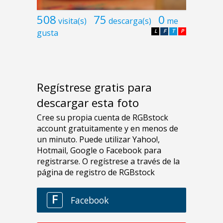
508
75
0
visita(s)
descarga(s)
me
gusta
L
F
T
P
Regístrese gratis para
descargar esta foto