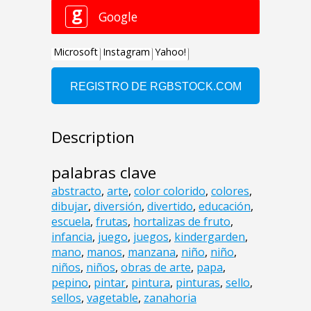
Description
palabras clave
abstracto
,
arte
,
color colorido
,
colores
,
dibujar
,
diversión
,
divertido
,
educación
,
escuela
,
frutas
,
hortalizas de fruto
,
infancia
,
juego
,
juegos
,
kindergarden
,
mano
,
manos
,
manzana
,
niño
,
niño
,
niños
,
niños
,
obras de arte
,
papa
,
pepino
,
pintar
,
pintura
,
pinturas
,
sello
,
sellos
,
vagetable
,
zanahoria