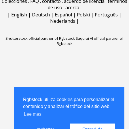
Colecciones
.
FAQ
.
contacto
.
acuerdo de licencia
.
términos
de uso
.
acerca
.
|
English
|
Deutsch
|
Español
|
Polski
|
Português
|
Nederlands
|
Shutterstock official partner of Rgbstock
Saqurai AI official partner of
Rgbstock
Rgbstock utiliza cookies para personalizar el
contenido y analizar el tráfico del sitio web.
Lee mas