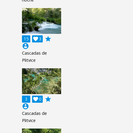
grade
15

3
account_circle
Cascadas de
Plitvice
grade
3

0
account_circle
Cascadas de
Plitvice