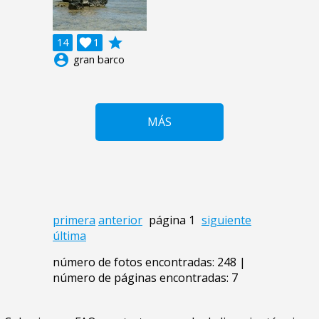
grade
14

1
account_circle
gran barco
MÁS
primera
anterior
página 1
siguiente
última
número de fotos encontradas: 248 |
número de páginas encontradas: 7