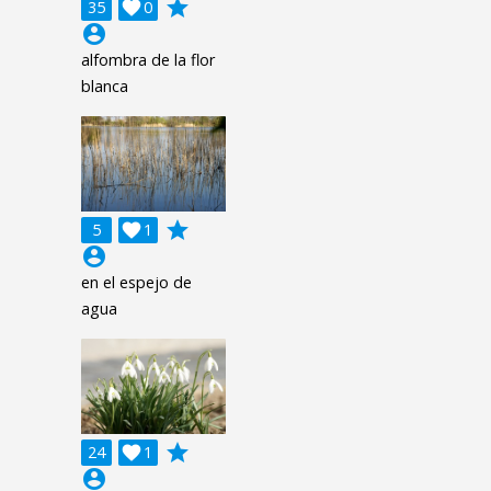
grade
35

0
account_circle
alfombra de la flor
blanca
grade
5

1
account_circle
en el espejo de
agua
grade
24

1
account_circle