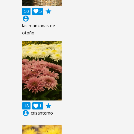
grade
50

5
account_circle
las manzanas de
otoño
grade
18

1
account_circle
crisantemo