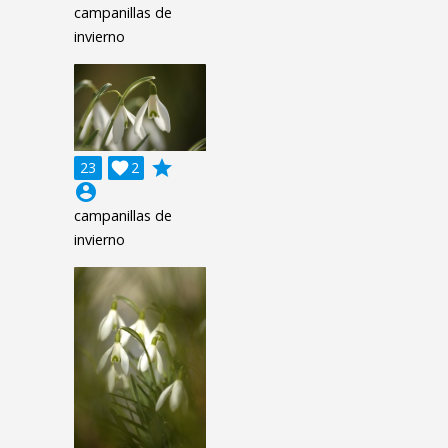
campanillas de
invierno
grade
23

2
account_circle
campanillas de
invierno