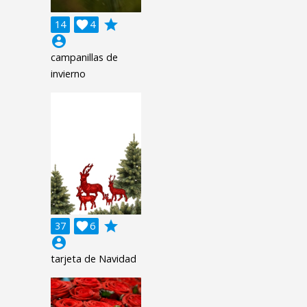
grade
14

4
account_circle
campanillas de
invierno
grade
37

6
account_circle
tarjeta de Navidad