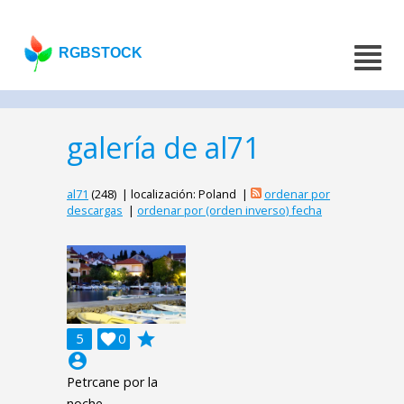
RGBSTOCK
galería de al71
al71
(248) | localización: Poland |
ordenar por
descargas
|
ordenar por (orden inverso) fecha
grade
5

0
account_circle
Petrcane por la
noche