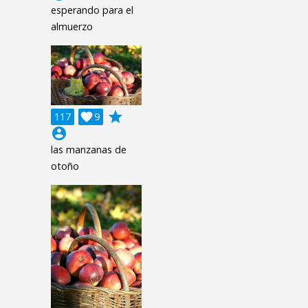
esperando para el
almuerzo
grade
117

9
account_circle
las manzanas de
otoño