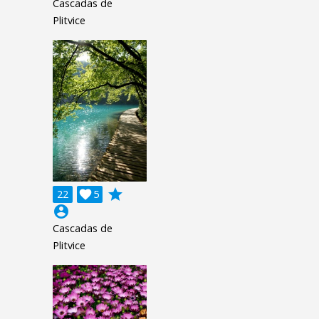
Cascadas de
Plitvice
grade
22

5
account_circle
Cascadas de
Plitvice