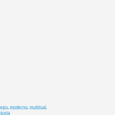
uego
,
moderno
,
multitud
,
logía