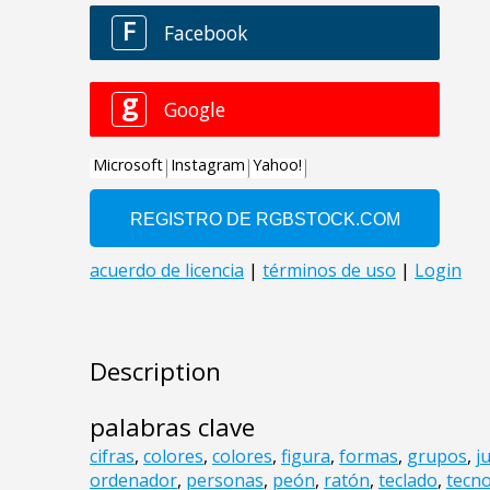
Description
palabras clave
cifras
,
colores
,
colores
,
figura
,
formas
,
grupos
,
j
ordenador
,
personas
,
peón
,
ratón
,
teclado
,
tecno