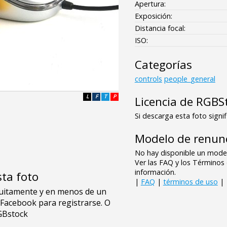
Apertura:
Exposición:
Distancia focal:
ISO:
Categorías
controls
people_general
L
F
T
P
Licencia de RGBS
Si descarga esta foto signif
Modelo de renunc
No hay disponible un model
Ver las FAQ y los Término
información.
sta foto
|
FAQ
|
términos de uso
|