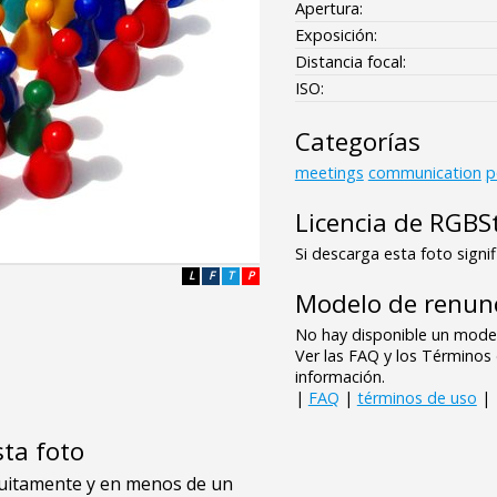
Apertura:
Exposición:
Distancia focal:
ISO:
Categorías
meetings
communication
p
Licencia de RGBS
Si descarga esta foto signif
L
F
T
P
Modelo de renunc
No hay disponible un model
Ver las FAQ y los Término
información.
|
FAQ
|
términos de uso
|
sta foto