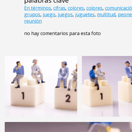
palabras clave
En términos
,
cifras
,
colores
,
colores
,
comunicaci
grupos
,
juego
,
juegos
,
juguetes
,
multitud
,
peone
reunión
no hay comentarios para esta foto