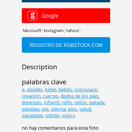
Description
palabras clave
a
,
aislado
,
bebé
,
bebés
,
copyspace
,
creación
,
cuerpo
,
dedos de los pies
,
diminuto
,
infantil
,
niño
,
niños
,
patada
,
patadas
,
pie
,
pierna
,
pies
,
salud
,
saludable
,
tobillo
,
vivero
no hay comentarios para esta foto