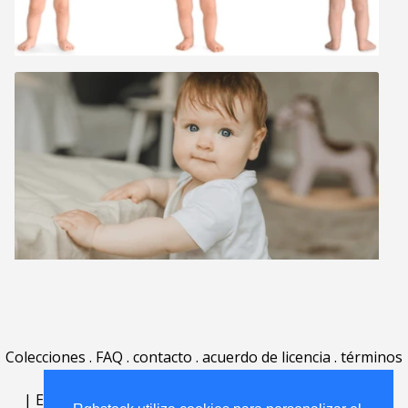
Colecciones
.
FAQ
.
contacto
.
acuerdo de licencia
.
términos
de uso
.
acerca
.
|
English
|
Deutsch
|
Español
|
Polski
|
Português
|