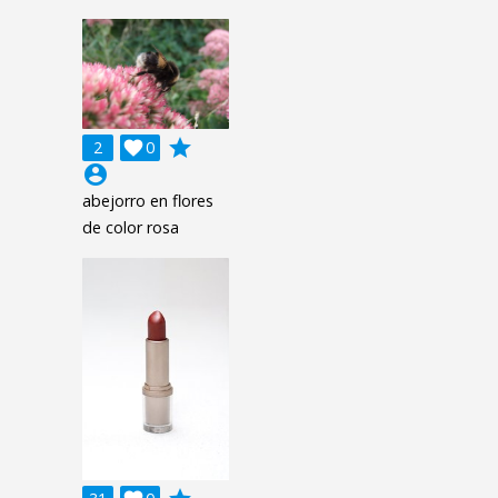
grade
2

0
account_circle
abejorro en flores
de color rosa