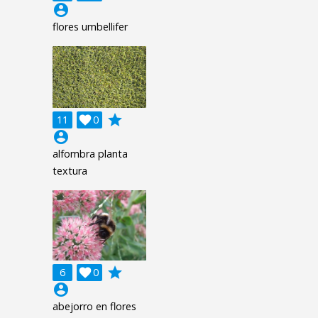
account_circle
flores umbellifer
grade
11

0
account_circle
alfombra planta
textura
grade
6

0
account_circle
abejorro en flores