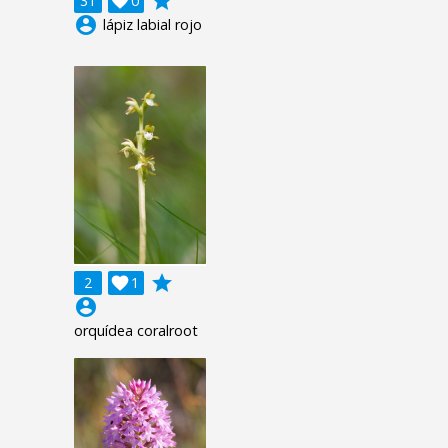
grade
31

0
account_circle
lápiz labial rojo
grade
2

1
account_circle
orquídea coralroot