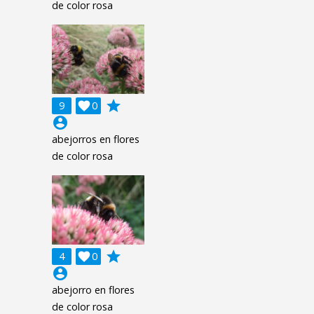
de color rosa
grade
9

0
account_circle
abejorros en flores
de color rosa
grade
4

0
account_circle
abejorro en flores
de color rosa