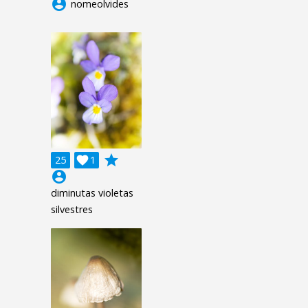
account_circle
nomeolvides
grade
25

1
account_circle
diminutas violetas
silvestres