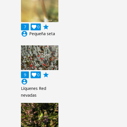
grade
7

0
account_circle
Pequeña seta
grade
9

0
account_circle
Líquenes Red
nevadas