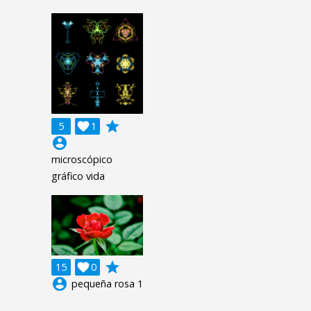
grade
5

1
account_circle
microscópico
gráfico vida
grade
15

0
account_circle
pequeña rosa 1