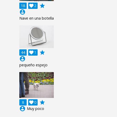
grade
18

2
account_circle
Nave en una botella
grade
44

1
account_circle
pequeño espejo
grade
8

0
account_circle
Muy poco