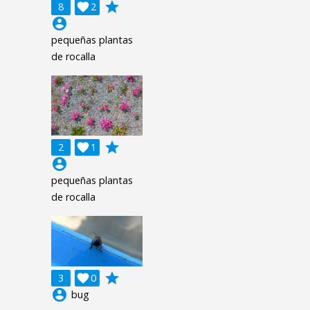
grade
8

2
account_circle
pequeñas plantas
de rocalla
grade
2

1
account_circle
pequeñas plantas
de rocalla
grade
3

0
account_circle
bug