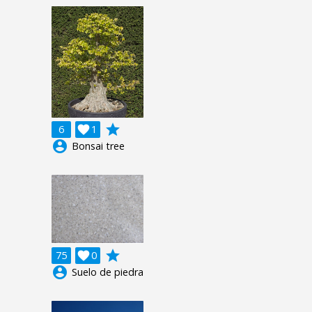
grade
6

1
account_circle
Bonsai tree
grade
75

0
account_circle
Suelo de piedra