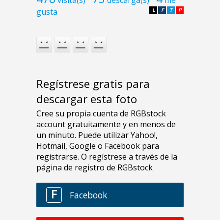
visita(s)
descarga(s)
me
gusta
L
F
T
P
Regístrese gratis para
descargar esta foto