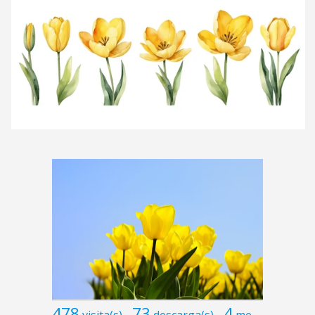
478
73
4