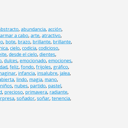
abstracto
,
abundancia
,
acción
,
armar a cabo
,
arte
,
atractivo
,
lo
,
bote
,
brazo
,
brillante
,
brillante
,
hica
,
cielo
,
codicia
,
codicioso
,
eite
,
desde el cielo
,
dientes
,
o
,
dulces
,
emocionado
,
emociones
,
idad
,
feliz
,
fondo
,
frijoles
,
gráfico
,
maginar
,
infancia
,
insalubre
,
jalea
,
abierta
,
lindo
,
magia
,
mano
,
niños
,
nubes
,
partido
,
pastel
,
d
,
precioso
,
primavera
,
radiante
,
rpresa
,
soñador
,
soñar
,
tenencia
,