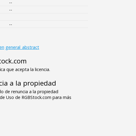
--
--
--
ren
general_abstract
tock.com
ica que acepta la licencia.
ia a la propiedad
o de renuncia a la propiedad
s de Uso de RGBStock.com para más