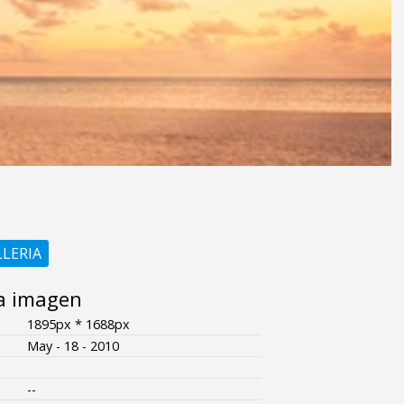
LLERIA
a imagen
1895px * 1688px
May - 18 - 2010
--