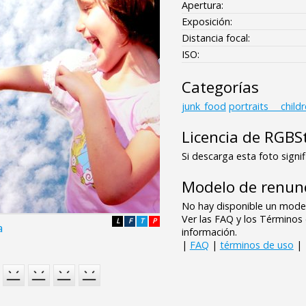
Apertura:
Exposición:
Distancia focal:
ISO:
Categorías
junk_food
portraits___child
Licencia de RGBS
Si descarga esta foto signif
Modelo de renunc
No hay disponible un model
Ver las FAQ y los Término
L
F
T
P
a
información.
|
FAQ
|
términos de uso
|