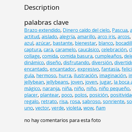
Description
palabras clave
Brazo extendido
,
Dinero caído del cielo
,
Pascua
,
actitud
,
aislado
,
alegría
,
amarillo
,
arco iris
,
arcos
,
azul
,
azúcar
,
bastante
,
bienestar
,
blanco
,
bocadil
captura
,
cara
,
caramelo
,
caucásico
,
celebración
,
c
collage
,
comida
,
comida basura
,
cumpleaños
,
del
dinámico
,
diseño
,
disfrutando
,
diversión
,
divertid
encantado
,
encantador
,
expresivo
,
fantasía
,
felic
gula
,
hermoso
,
hurra
,
ilustración
,
imaginación
,
i
jellybean
,
jellybeans
,
joven
,
joven
,
jugar
,
la boca 
mágico
,
naranja
,
niña
,
niño
,
niño
,
niño pequeño
,
placer
,
plantear
,
poco
,
polos
,
posición
,
positivida
regalo
,
retrato
,
risa
,
rosa
,
sabroso
,
sonriente
,
so
uno
,
vector
,
verde
,
violeta
,
wow
,
ñam
no hay comentarios para esta foto