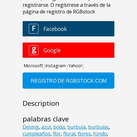
Description
palabras clave
Desing
,
azul
,
boda
,
burbuja
,
burbujas
,
cumpleaños
,
flor
,
floral
,
flores
,
fondo
,