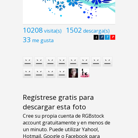
10208
1502
visita(s)
descarga(s)
33
L
F
T
P
me gusta
Regístrese gratis para
descargar esta foto