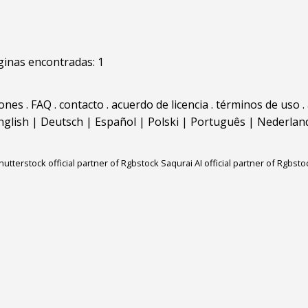
inas encontradas: 1
iones
.
FAQ
.
contacto
.
acuerdo de licencia
.
términos de uso
.
nglish
|
Deutsch
|
Español
|
Polski
|
Português
|
Nederlan
hutterstock official partner of Rgbstock
Saqurai AI official partner of Rgbsto