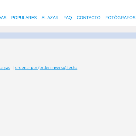
VAS
POPULARES
AL AZAR
FAQ
CONTACTO
FOTÓGRAFOS
cargas
|
ordenar por (orden inverso) fecha