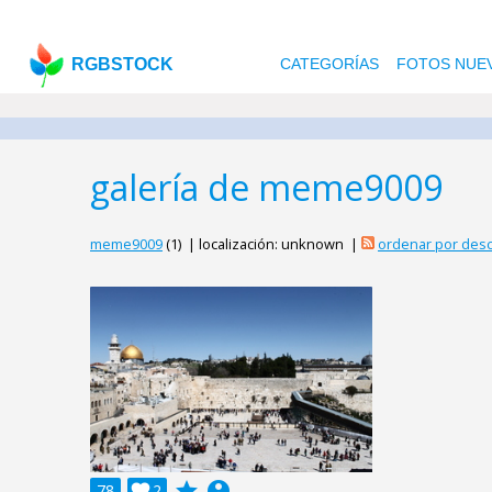
RGBSTOCK
CATEGORÍAS
FOTOS NUE
galería de meme9009
meme9009
(1) | localización: unknown |
ordenar por des
grade
account_circle
78

2