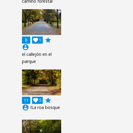
camino forestal
grade
8

1
account_circle
el callejón en el
parque
grade
11

5
account_circle
lLa roa bosque