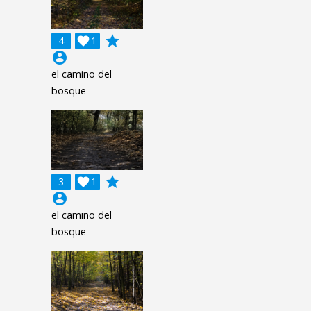
grade
4

1
account_circle
el camino del
bosque
grade
3

1
account_circle
el camino del
bosque