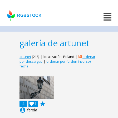
RGBSTOCK
galería de artunet
artunet
(218) | localización: Poland |
ordenar
por descargas
|
ordenar por (orden inverso)
fecha
grade
4

1
account_circle
farola