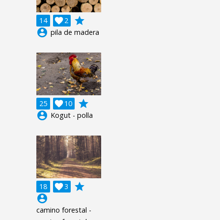
grade
14

2
account_circle
pila de madera
grade
25

10
account_circle
Kogut - polla
grade
18

3
account_circle
camino forestal -