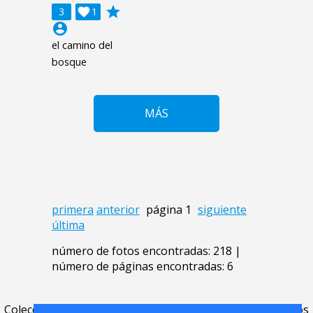
grade
3

1
account_circle
el camino del
bosque
MÁS
primera
anterior
página 1
siguiente
última
número de fotos encontradas: 218 |
número de páginas encontradas: 6
Colecciones
.
FAQ
.
contacto
.
acuerdo de licencia
.
términos