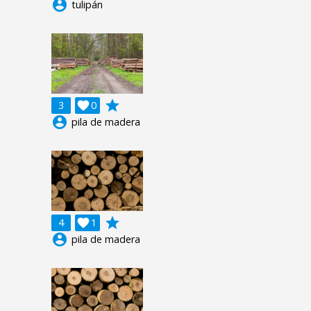
account_circle
tulipán
grade
3

0
account_circle
pila de madera
grade
4

1
account_circle
pila de madera