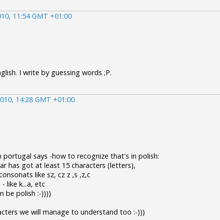
010, 11:54 GMT +01:00
lish. I write by guessing words ;P.
010, 14:28 GMT +01:00
 portugal says -how to recognize that's in polish:
r has got at least 15 characters (letters),
consonats like sz, cz z ,s ,z,c
 like k...a, etc
n be polish :-))))
acters we will manage to understand too :-)))