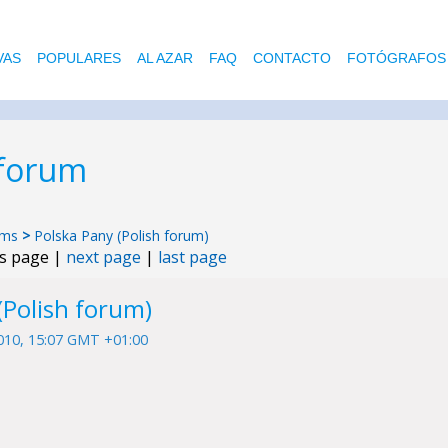
VAS
POPULARES
AL AZAR
FAQ
CONTACTO
FOTÓGRAFOS
 forum
ums
>
Polska Pany (Polish forum)
us page |
next page
|
last page
(Polish forum)
010, 15:07 GMT +01:00