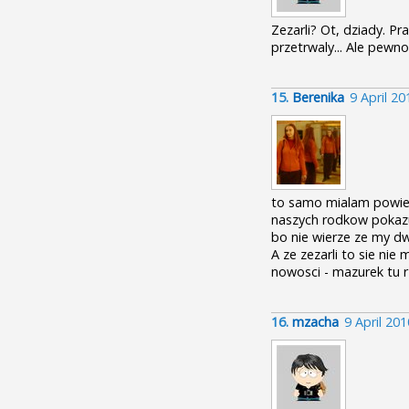
Zezarli? Ot, dziady. Pr
przetrwaly... Ale pewn
15.
Berenika
9 April 2
to samo mialam powied
naszych rodkow pokazuj
bo nie wierze ze my dw
A ze zezarli to sie nie
nowosci - mazurek tu r
16.
mzacha
9 April 20