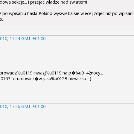
owa sekcje... i przejac wladze nad swiatem!
 po wpisaniu hasla Poland wyswietla sie wiecej zdjec niz po wpisan
p.
010, 17:24 GMT +01:00
7C prowadz%u0119 inwazj%u0119 na p�%u0142nocy...
107 forumowicz�w jaka%u015B niewielka :-)
010, 17:26 GMT +01:00