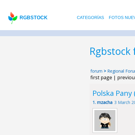
RGBSTOCK
CATEGORÍAS
FOTOS NUE
Rgbstock
forum
>
Regional For
first page | previo
Polska Pany 
1.
mzacha
3 March 2