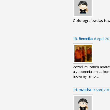
Obfotografowalas towar?
13.
Berenika
6 April 2
Zezarli mi zanim aparat
a zapomnialam za kome
mowimy lambi...
14.
mzacha
9 April 20