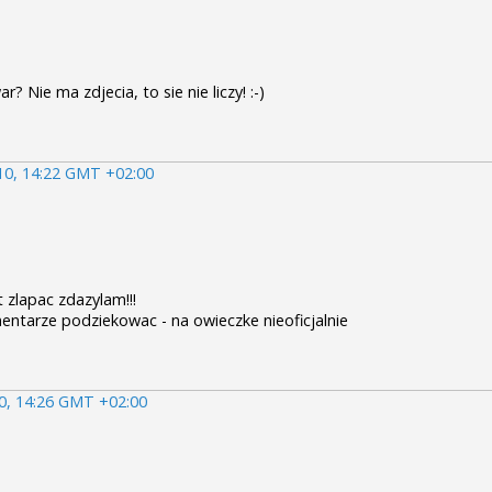
 Nie ma zdjecia, to sie nie liczy! :-)
010, 14:22 GMT +02:00
 zlapac zdazylam!!!
ntarze podziekowac - na owieczke nieoficjalnie
10, 14:26 GMT +02:00