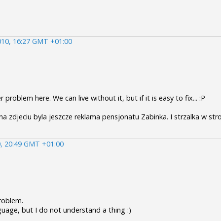
010, 16:27 GMT +01:00
 problem here. We can live without it, but if it is easy to fix... :P
na zdjeciu byla jeszcze reklama pensjonatu Zabinka. I strzalka w str
, 20:49 GMT +01:00
problem.
nguage, but I do not understand a thing :)