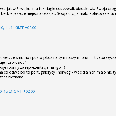
awie jak w Szwejku, mu tez ciagle cos zzerali, biedakowi... Swoja dr
o bedzie jeszcze niejedna okazja... Swoja droga malo Polakow sie tu 
010, 14:41 GMT +02:00
ziec, ze smutno i pusto jakos na tym naszym forum - trzeba wyczai
e i zaprosic :-)
oje robimy za reprezentacje na rgb :-)
 ma co dziwic bo to portugalczycy i norweg - wiec dla nich mialo nie ty
zecz nieznana...
10, 15:21 GMT +02:00