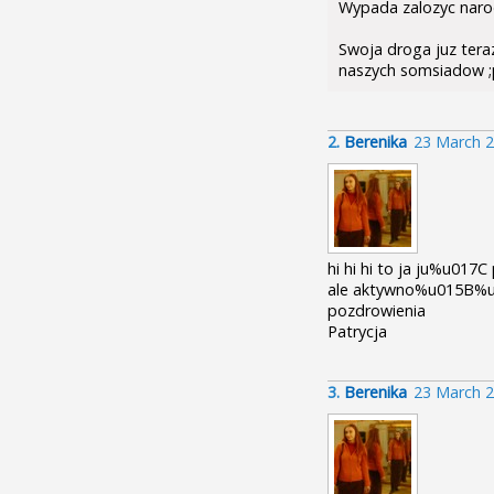
Wypada zalozyc narod
Swoja droga juz teraz
naszych somsiadow ;
2.
Berenika
23 March 2
hi hi hi to ja ju%u01
ale aktywno%u015B%u0
pozdrowienia
Patrycja
3.
Berenika
23 March 2