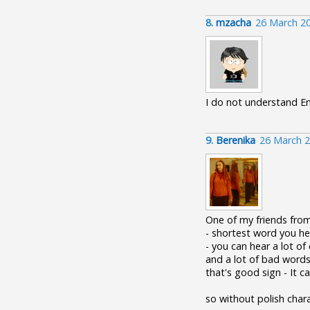
8.
mzacha
26 March 2
I do not understand Eng
9.
Berenika
26 March 2
One of my friends from
- shortest word you hea
- you can hear a lot of 
and a lot of bad words -
that's good sign - It ca
so without polish char