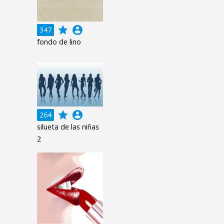
grade
account_circle
347
fondo de lino
grade
account_circle
264
silueta de las niñas
2