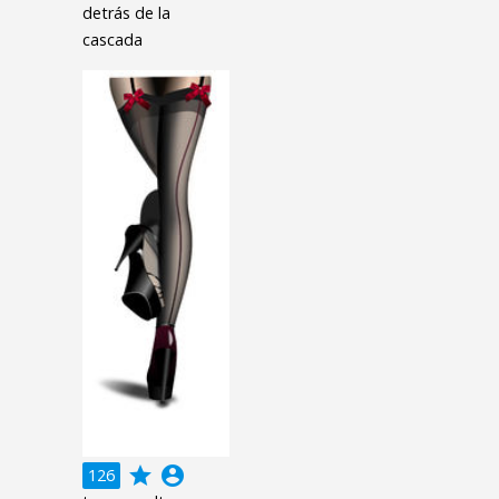
detrás de la
cascada
grade
account_circle
126