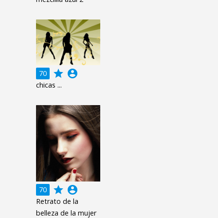
grade
account_circle
70
chicas ...
grade
account_circle
70
Retrato de la
belleza de la mujer