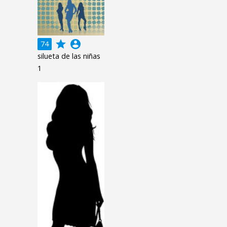
grade
account_circle
74
silueta de las niñas
1