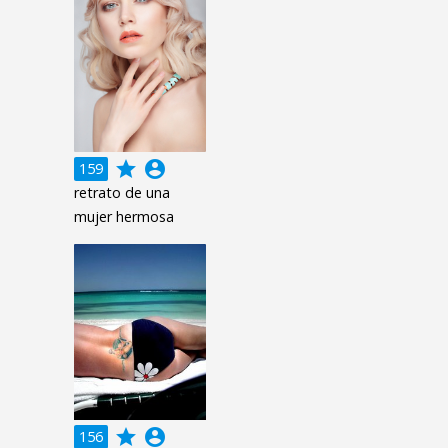
grade
account_circle
159
retrato de una
mujer hermosa
grade
account_circle
156