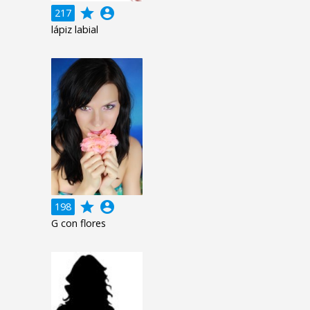
grade
account_circle
217
lápiz labial
grade
account_circle
198
G con flores