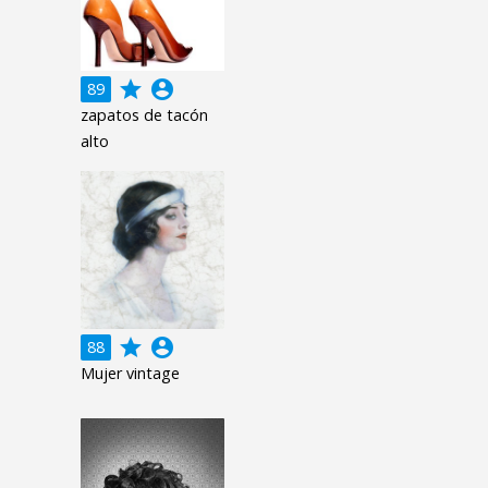
grade
account_circle
89
zapatos de tacón
alto
grade
account_circle
88
Mujer vintage