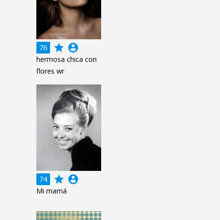
grade
account_circle
76
hermosa chica con
flores wr
grade
account_circle
74
Mi mamá