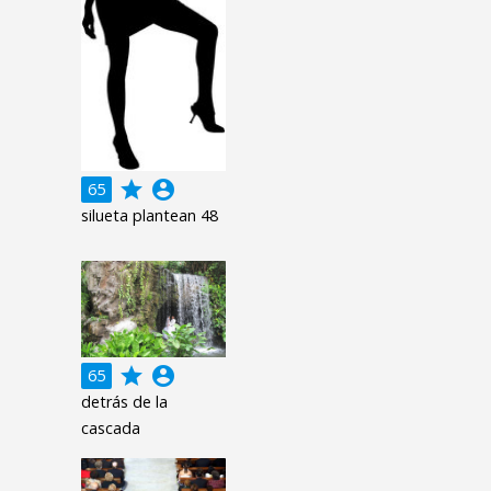
grade
account_circle
65
silueta plantean 48
grade
account_circle
65
detrás de la
cascada