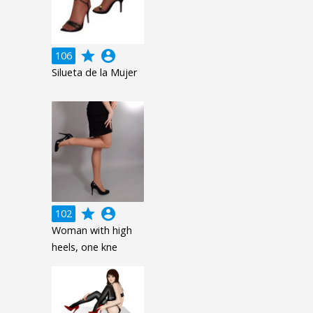
grade
account_circle
106
Silueta de la Mujer
grade
account_circle
102
Woman with high
heels, one kne