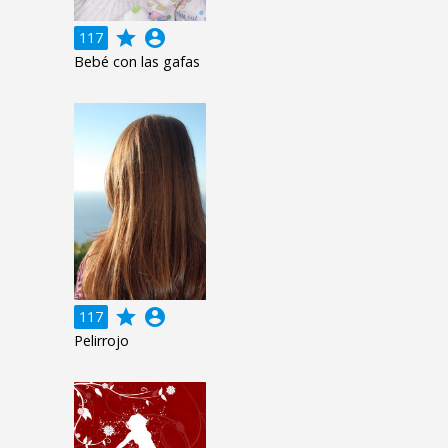
grade
account_circle
117
Bebé con las gafas
grade
account_circle
117
Pelirrojo