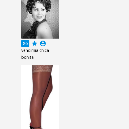
grade
account_circle
86
vendimia chica
bonita