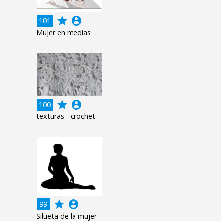
grade
account_circle
101
Mujer en medias
grade
account_circle
100
texturas - crochet
grade
account_circle
99
Silueta de la mujer