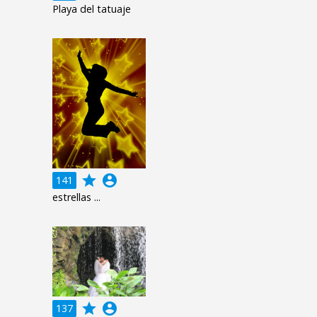
Playa del tatuaje
grade
account_circle
141
estrellas ...
grade
account_circle
137