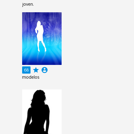
joven.
grade
account_circle
68
modelos