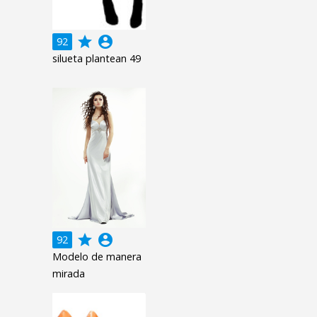
grade
account_circle
92
silueta plantean 49
grade
account_circle
92
Modelo de manera
mirada