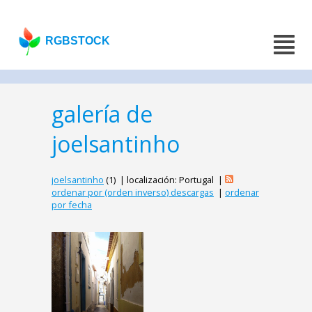
RGBSTOCK
galería de
joelsantinho
joelsantinho
(1) | localización: Portugal |
ordenar por (orden inverso) descargas
|
ordenar
por fecha