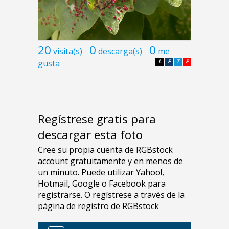
20
0
0
visita(s)
descarga(s)
me
gusta
L
F
T
P
Regístrese gratis para
descargar esta foto