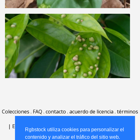
Colecciones
.
FAQ
.
contacto
.
acuerdo de licencia
.
términos
de uso
.
acerca
.
|
English
|
Deutsch
|
Español
|
Polski
|
Português
|
Rgbstock utiliza cookies para personalizar el
Nederlands
|
contenido y analizar el tráfico del sitio web.