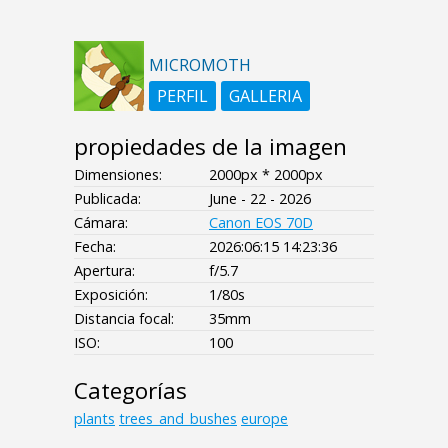
MICROMOTH
PERFIL
GALLERIA
propiedades de la imagen
Dimensiones:
2000px * 2000px
Publicada:
June - 22 - 2026
Cámara:
Canon EOS 70D
Fecha:
2026:06:15 14:23:36
Apertura:
f/5.7
Exposición:
1/80s
Distancia focal:
35mm
ISO:
100
Categorías
plants
trees_and_bushes
europe