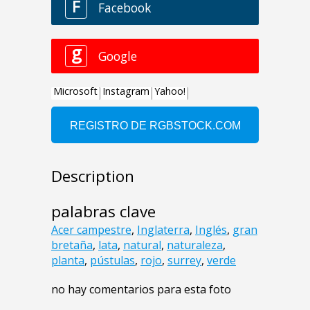
Description
palabras clave
Acer campestre
,
Inglaterra
,
Inglés
,
gran
bretaña
,
lata
,
natural
,
naturaleza
,
planta
,
pústulas
,
rojo
,
surrey
,
verde
no hay comentarios para esta foto