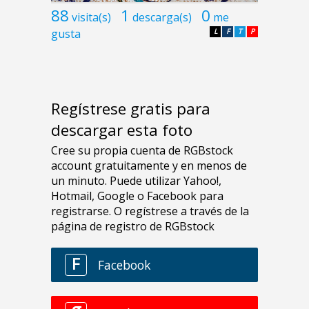
88
1
0
visita(s)
descarga(s)
me
gusta
L
F
T
P
Regístrese gratis para
descargar esta foto