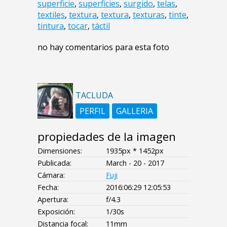
superficie
,
superficies
,
surgido
,
telas
,
textiles
,
textura
,
textura
,
texturas
,
tinte
,
tintura
,
tocar
,
táctil
no hay comentarios para esta foto
TACLUDA
PERFIL
GALLERIA
propiedades de la imagen
Dimensiones:
1935px * 1452px
Publicada:
March - 20 - 2017
Cámara:
Fuji
Fecha:
2016:06:29 12:05:53
Apertura:
f/4.3
Exposición:
1/30s
Distancia focal:
11mm