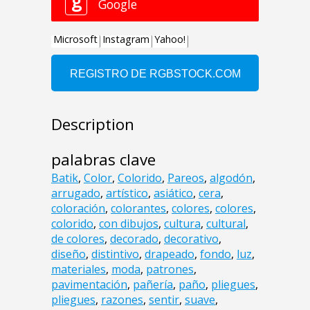
Description
palabras clave
Batik
,
Color
,
Colorido
,
Pareos
,
algodón
,
arrugado
,
artístico
,
asiático
,
cera
,
coloración
,
colorantes
,
colores
,
colores
,
colorido
,
con dibujos
,
cultura
,
cultural
,
de colores
,
decorado
,
decorativo
,
diseño
,
distintivo
,
drapeado
,
fondo
,
luz
,
materiales
,
moda
,
patrones
,
pavimentación
,
pañería
,
paño
,
pliegues
,
pliegues
,
razones
,
sentir
,
suave
,