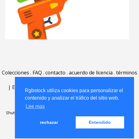
Colecciones
.
FAQ
.
contacto
.
acuerdo de licencia
.
términos
de uso
.
acerca
.
|
English
|
Deutsch
|
Español
|
Polski
|
Português
|
Rgbstock utiliza cookies para personalizar el
Nederlands
|
contenido y analizar el tráfico del sitio web.
Lee mas
Shutterstock official partner of Rgbstock
Saqurai AI official partner of
Rgbstock
rechazar
Entendido