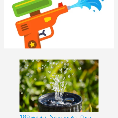
189
6
0
visita(s)
descarga(s)
me