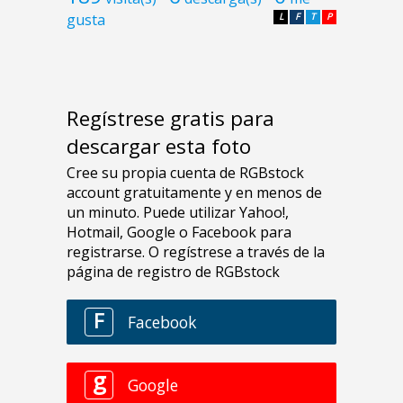
gusta
L
F
T
P
Regístrese gratis para
descargar esta foto