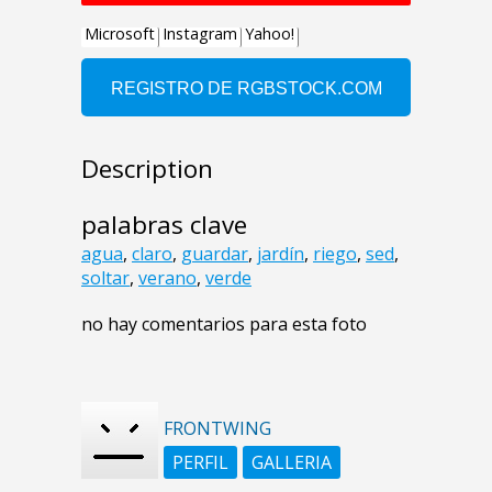
Description
palabras clave
agua
,
claro
,
guardar
,
jardín
,
riego
,
sed
,
soltar
,
verano
,
verde
no hay comentarios para esta foto
FRONTWING
PERFIL
GALLERIA