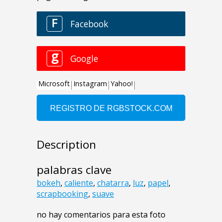
Description
palabras clave
bokeh
,
caliente
,
chatarra
,
luz
,
papel
,
scrapbooking
,
suave
no hay comentarios para esta foto