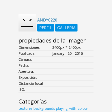
ANDY0220
PERFIL
GALLERIA
propiedades de la imagen
Dimensiones:
2400px * 2400px
Publicada:
January - 20 - 2016
Cámara:
Fecha:
--
Apertura:
--
Exposición:
--
Distancia focal:
ISO:
--
Categorías
textures
backgrounds
playing_with_colour