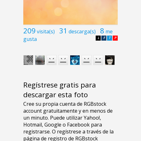
209
31
8
visita(s)
descarga(s)
me
gusta
L
F
T
P
Regístrese gratis para
descargar esta foto