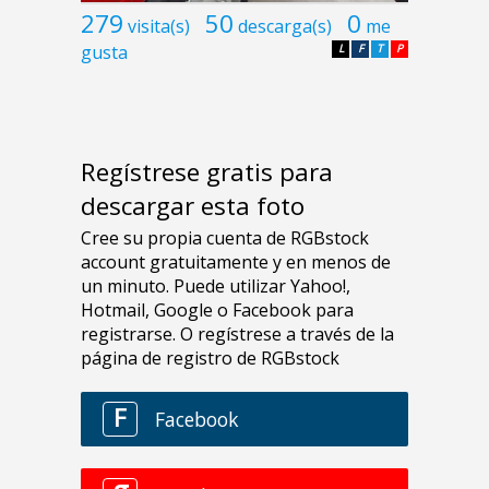
279
50
0
visita(s)
descarga(s)
me
gusta
L
F
T
P
Regístrese gratis para
descargar esta foto