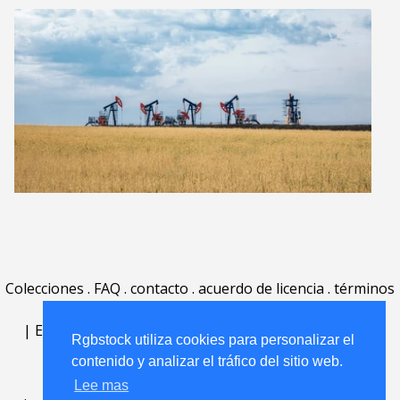
Colecciones
.
FAQ
.
contacto
.
acuerdo de licencia
.
términos
de uso
.
acerca
.
|
English
|
Deutsch
|
Español
|
Polski
|
Português
|
Rgbstock utiliza cookies para personalizar el
Nederlands
|
contenido y analizar el tráfico del sitio web.
Lee mas