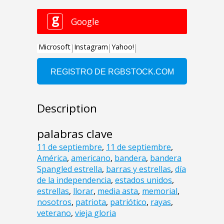
Description
palabras clave
11 de septiembre
,
11 de septiembre
,
América
,
americano
,
bandera
,
bandera
Spangled estrella
,
barras y estrellas
,
día
de la independencia
,
estados unidos
,
estrellas
,
llorar
,
media asta
,
memorial
,
nosotros
,
patriota
,
patriótico
,
rayas
,
veterano
,
vieja gloria