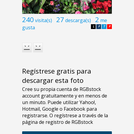
240
27
2
visita(s)
descarga(s)
me
gusta
L
F
T
P
Regístrese gratis para
descargar esta foto