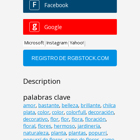
Description
palabras clave
amor
,
bastante
,
belleza
,
brillante
,
chilca
plata
,
color
,
color
,
colorfull
,
decoración
,
decorativo
,
flor
,
flor
,
flora
,
floración
,
floral
,
flores
,
hermoso
,
jardinería
,
naturaleza
,
planta
,
plantas
,
popurrí
,
popurrí de flores
,
ramo de flores
,
ramo