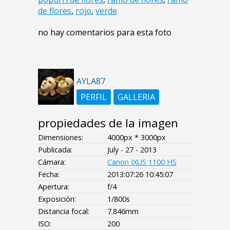
de flores
,
rojo
,
verde
no hay comentarios para esta foto
AYLA87
PERFIL
GALLERIA
propiedades de la imagen
Dimensiones:
4000px * 3000px
Publicada:
July - 27 - 2013
Cámara:
Canon IXUS 1100 HS
Fecha:
2013:07:26 10:45:07
Apertura:
f/4
Exposición:
1/800s
Distancia focal:
7.846mm
ISO:
200