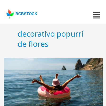
RGBSTOCK
decorativo popurrí
de flores