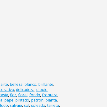
,
arte
,
belleza
,
blanco
,
brillante
,
corativo
,
delicadeza
,
dibujo
,
tasía
,
flor
,
floral
,
fondo
,
frontera
,
za
,
papel pintado
,
patrón
,
planta
,
ludo
,
salvaje
,
sol
,
soleado
,
tarjeta
,