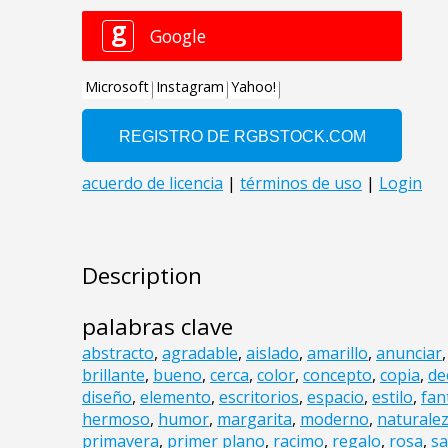
Description
palabras clave
abstracto
,
agradable
,
aislado
,
amarillo
,
anunciar
brillante
,
bueno
,
cerca
,
color
,
concepto
,
copia
,
de
diseño
,
elemento
,
escritorios
,
espacio
,
estilo
,
fan
hermoso
,
humor
,
margarita
,
moderno
,
naturale
primavera
,
primer plano
,
racimo
,
regalo
,
rosa
,
sa