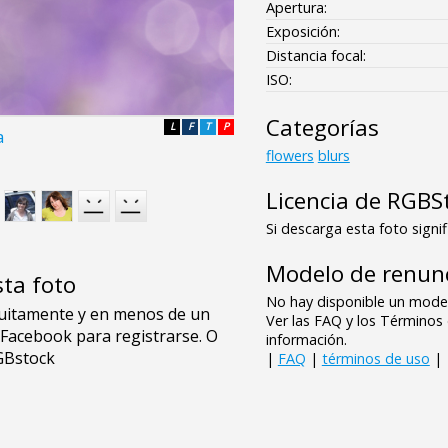
Apertura:
Exposición:
Distancia focal:
ISO:
Categorías
L
F
T
P
a
flowers
blurs
Licencia de RGBS
Si descarga esta foto signif
Modelo de renunc
sta foto
No hay disponible un model
Ver las FAQ y los Término
información.
|
FAQ
|
términos de uso
|