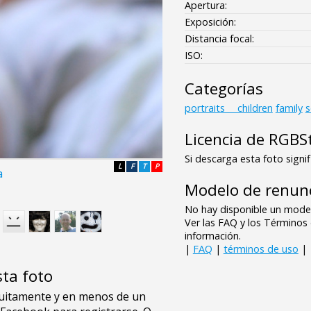
Apertura:
Exposición:
Distancia focal:
ISO:
Categorías
portraits___children
family
s
Licencia de RGBS
Si descarga esta foto signif
L
F
T
P
a
Modelo de renunc
No hay disponible un model
Ver las FAQ y los Término
información.
|
FAQ
|
términos de uso
|
sta foto