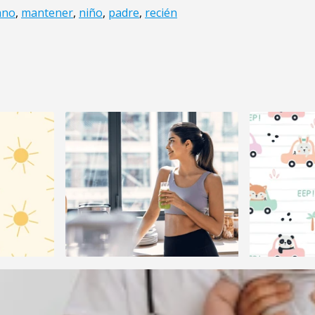
ano
,
mantener
,
niño
,
padre
,
recién