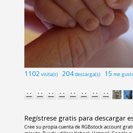
1102
204
15
visita(s)
descarga(s)
me gust
Regístrese gratis para descargar e