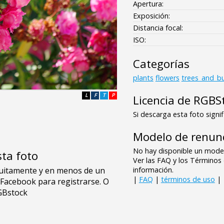
Apertura:
Exposición:
Distancia focal:
ISO:
Categorías
plants
flowers
trees_and_b
L
F
T
P
Licencia de RGBS
Si descarga esta foto signif
Modelo de renunc
No hay disponible un model
sta foto
Ver las FAQ y los Término
información.
|
FAQ
|
términos de uso
|