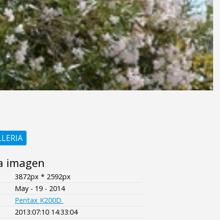
LLERIA
a imagen
3872px * 2592px
May - 19 - 2014
Pentax K200D
2013:07:10 14:33:04