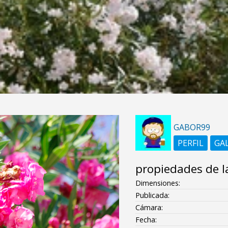
GABOR99
PERFIL
GA
propiedades de l
Dimensiones:
Publicada:
Cámara:
Fecha: