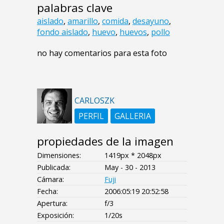
palabras clave
aislado
,
amarillo
,
comida
,
desayuno
,
fondo aislado
,
huevo
,
huevos
,
pollo
no hay comentarios para esta foto
CARLOSZK
PERFIL
GALLERIA
propiedades de la imagen
Dimensiones:
1419px * 2048px
Publicada:
May - 30 - 2013
Cámara:
Fuji
Fecha:
2006:05:19 20:52:58
Apertura:
f/3
Exposición:
1/20s