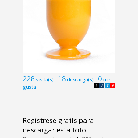
228
18
0
visita(s)
descarga(s)
me
gusta
L
F
T
P
Regístrese gratis para
descargar esta foto