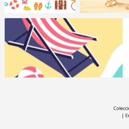
Colecc
|
E