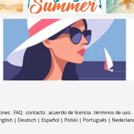
iones
.
FAQ
.
contacto
.
acuerdo de licencia
.
términos de uso
.
nglish
|
Deutsch
|
Español
|
Polski
|
Português
|
Nederlan