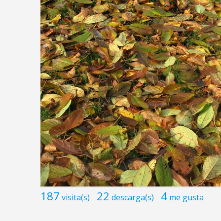
187
22
4
visita(s)
descarga(s)
me gusta