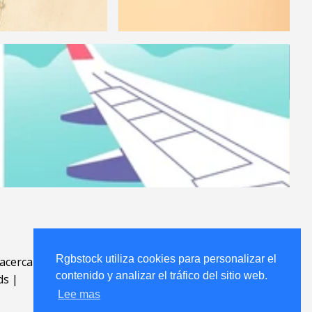
Rgbstock utiliza cookies para personalizar el
acerca
.
contenido y analizar el tráfico del sitio web.
ds
|
Lee mas