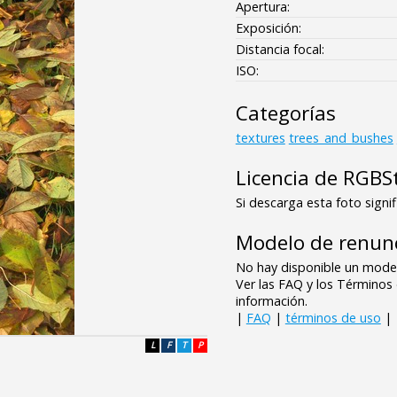
Apertura:
Exposición:
Distancia focal:
ISO:
Categorías
textures
trees_and_bushes
Licencia de RGBS
Si descarga esta foto signif
Modelo de renunc
No hay disponible un model
Ver las FAQ y los Término
información.
|
FAQ
|
términos de uso
|
L
F
T
P