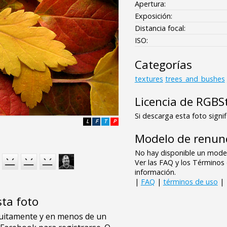
Apertura:
Exposición:
Distancia focal:
ISO:
Categorías
textures
trees_and_bushes
Licencia de RGBS
Si descarga esta foto signif
L
F
T
P
Modelo de renunc
No hay disponible un model
Ver las FAQ y los Término
información.
|
FAQ
|
términos de uso
|
sta foto