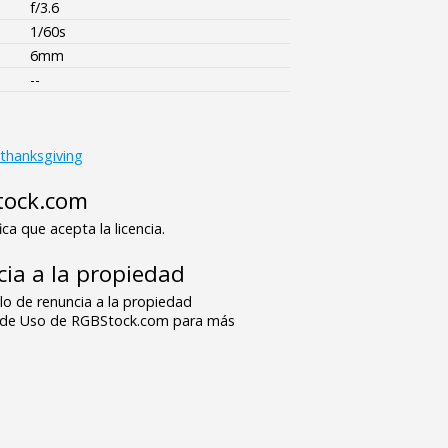
f/3.6
1/60s
6mm
--
thanksgiving
tock.com
ica que acepta la licencia.
ia a la propiedad
o de renuncia a la propiedad
s de Uso de RGBStock.com para más