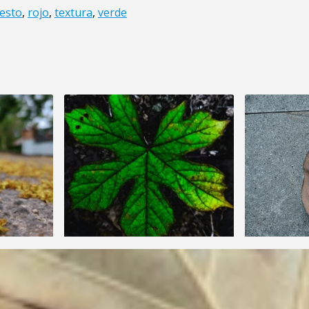
esto
,
rojo
,
textura
,
verde