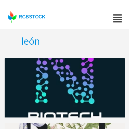
RGBSTOCK
león