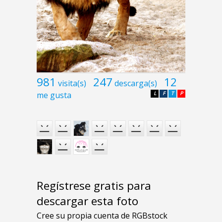
981
247
12
visita(s)
descarga(s)
me gusta
L
F
T
P
Regístrese gratis para
descargar esta foto