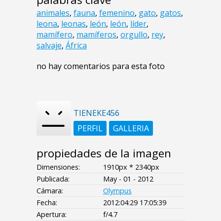
animales
,
fauna
,
femenino
,
gato
,
gatos
,
leona
,
leonas
,
león
,
león
,
líder
,
mamífero
,
mamíferos
,
orgullo
,
rey
,
salvaje
,
África
no hay comentarios para esta foto
TIENEKE456
PERFIL
GALLERIA
propiedades de la imagen
Dimensiones:
1910px * 2340px
Publicada:
May - 01 - 2012
Cámara:
Olympus
Fecha:
2012:04:29 17:05:39
Apertura:
f/4.7