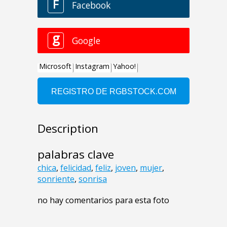
Description
palabras clave
chica
,
felicidad
,
feliz
,
joven
,
mujer
,
sonriente
,
sonrisa
no hay comentarios para esta foto