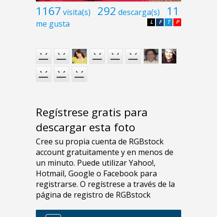
1167
292
11
visita(s)
descarga(s)
me gusta
L
F
T
P
Regístrese gratis para
descargar esta foto