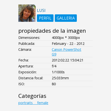
LUSI
PERFIL
GALLERIA
propiedades de la imagen
Dimensiones:
4000px * 3000px
Publicada:
February - 22 - 2012
Cámara:
Canon PowerShot
G9
Fecha:
2012:02:22 15:04:21
Apertura:
f/4
Exposición:
1/1000s
Distancia focal:
25.033mm
ISO:
80
Categorías
portraits___female