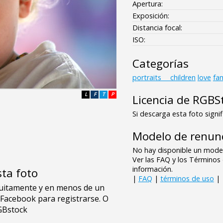
Apertura:
Exposición:
Distancia focal:
ISO:
Categorías
portraits___children
love
fam
L
F
T
P
Licencia de RGBS
Si descarga esta foto signif
Modelo de renunc
No hay disponible un model
Ver las FAQ y los Término
información.
sta foto
|
FAQ
|
términos de uso
|