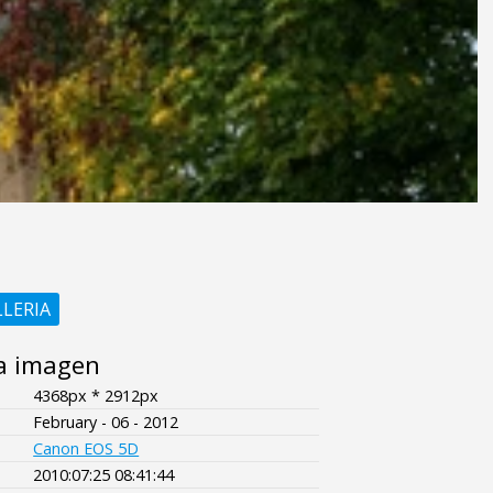
LLERIA
a imagen
4368px * 2912px
February - 06 - 2012
Canon EOS 5D
2010:07:25 08:41:44