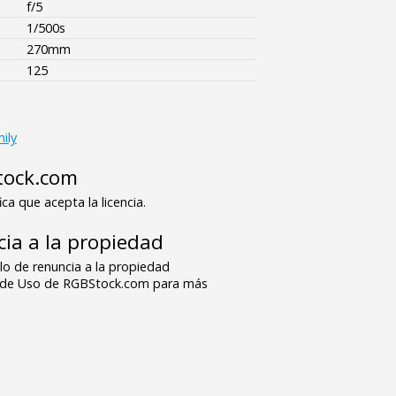
f/5
1/500s
270mm
125
ily
tock.com
ica que acepta la licencia.
ia a la propiedad
o de renuncia a la propiedad
s de Uso de RGBStock.com para más