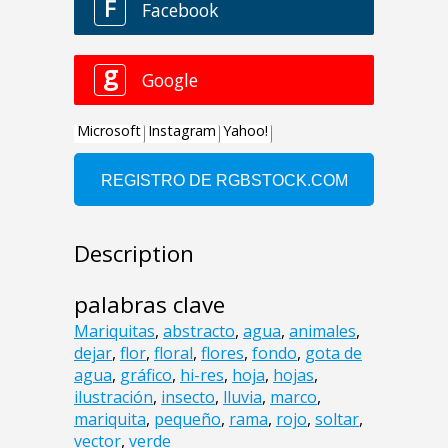
Description
palabras clave
Mariquitas
,
abstracto
,
agua
,
animales
,
dejar
,
flor
,
floral
,
flores
,
fondo
,
gota de
agua
,
gráfico
,
hi-res
,
hoja
,
hojas
,
ilustración
,
insecto
,
lluvia
,
marco
,
mariquita
,
pequeño
,
rama
,
rojo
,
soltar
,
vector
,
verde