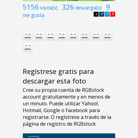
5156
326
9
visita(s)
descarga(s)
me gusta
L
F
T
P
Regístrese gratis para
descargar esta foto