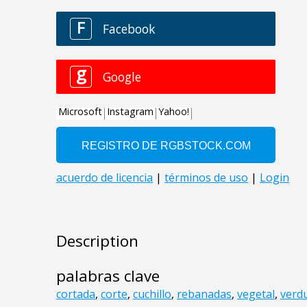
Description
palabras clave
cortada
,
corte
,
cuchillo
,
rebanadas
,
vegetal
,
verd