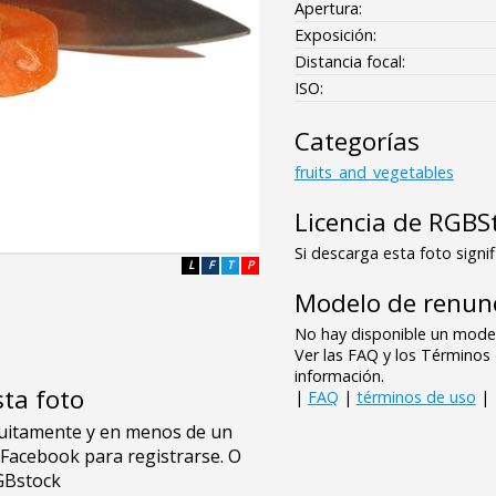
Apertura:
Exposición:
Distancia focal:
ISO:
Categorías
fruits_and_vegetables
Licencia de RGBS
Si descarga esta foto signif
L
F
T
P
Modelo de renunc
No hay disponible un model
Ver las FAQ y los Término
información.
sta foto
|
FAQ
|
términos de uso
|