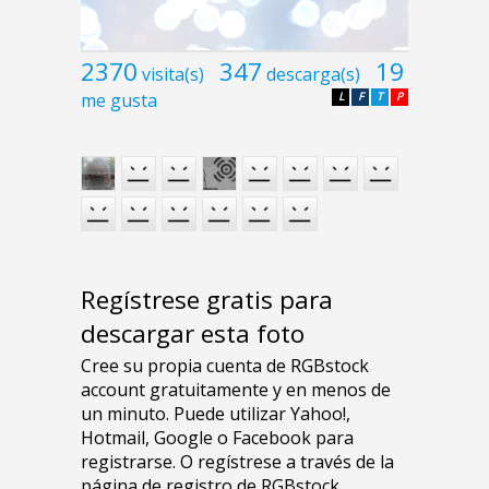
2370
347
19
visita(s)
descarga(s)
me gusta
L
F
T
P
Regístrese gratis para
descargar esta foto