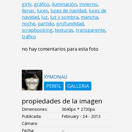
girly
,
gráfico
,
iluminación
,
invierno
,
llenar
,
luces
,
luces de navidad
,
luces de
navidad
,
luz
,
luz y sombra
,
mancha
,
noche
,
partido
,
profundidad
,
scrapbooking
,
texturas
,
transparente
,
tráfico
no hay comentarios para esta foto
XYMONAU
PERFIL
GALLERIA
propiedades de la imagen
Dimensiones:
3640px * 2730px
Publicada:
February - 24 - 2013
Cámara:
Fecha:
--