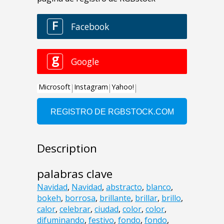
Description
palabras clave
Navidad
,
Navidad
,
abstracto
,
blanco
,
bokeh
,
borrosa
,
brillante
,
brillar
,
brillo
,
calor
,
celebrar
,
ciudad
,
color
,
color
,
difuminando
,
festivo
,
fondo
,
fondo
,