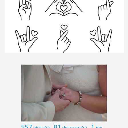
557
81
1
visita(s)
descarga(s)
me