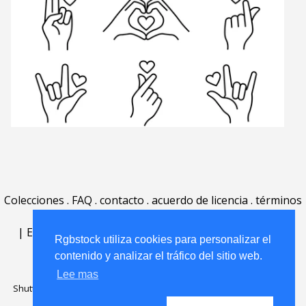
Colecciones
.
FAQ
.
contacto
.
acuerdo de licencia
.
términos
de uso
.
acerca
.
|
English
|
Deutsch
|
Español
|
Polski
|
Português
|
Rgbstock utiliza cookies para personalizar el
Nederlands
|
contenido y analizar el tráfico del sitio web.
Lee mas
Shutterstock official partner of Rgbstock
Saqurai AI official partner of
Rgbstock