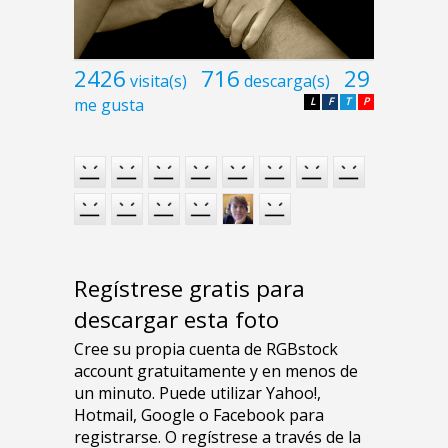
2426
716
29
visita(s)
descarga(s)
me gusta
L
F
T
P
Regístrese gratis para
descargar esta foto