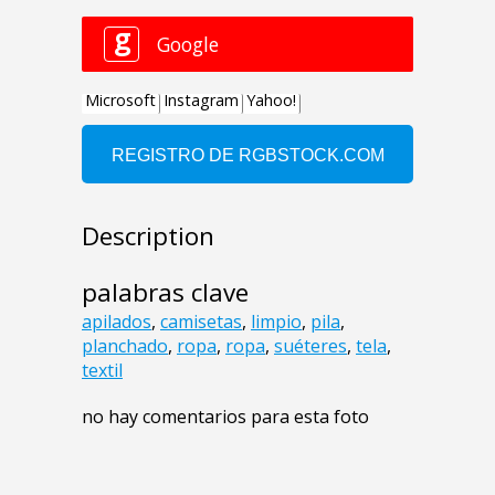
Description
palabras clave
apilados
,
camisetas
,
limpio
,
pila
,
planchado
,
ropa
,
ropa
,
suéteres
,
tela
,
textil
no hay comentarios para esta foto