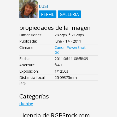
LUSI
PERFIL
GALLERIA
propiedades de la imagen
Dimensiones:
2872px * 2128px
Publicada:
June - 14 - 2011
Cámara:
Canon PowerShot
G6
Fecha:
2011:06:11 08:58:09
Apertura:
f/4.7
Exposición:
1/1250s
Distancia focal:
25.09375mm
ISO:
--
Categorías
clothing
Licencia de RGBStock.com