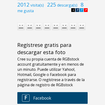
2012
225
8
visita(s)
descarga(s)
me gusta
L
F
T
P
Regístrese gratis para
descargar esta foto