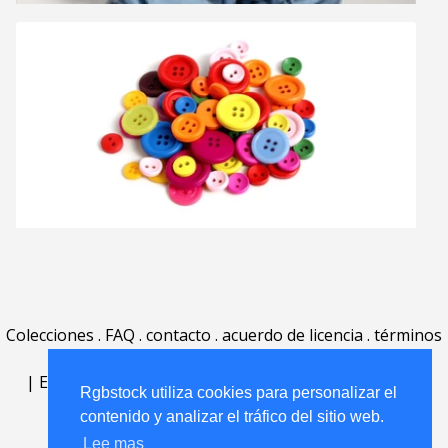
Colecciones
.
FAQ
.
contacto
.
acuerdo de licencia
.
términos
de uso
.
acerca
.
|
English
|
Deutsch
|
Español
|
Polski
|
Português
|
Rgbstock utiliza cookies para personalizar el
Nederlands
|
contenido y analizar el tráfico del sitio web.
Lee mas