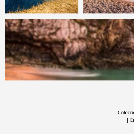
Colecc
|
E