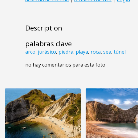
Description
palabras clave
arco
,
jurásico
,
piedra
,
playa
,
roca
,
sea
,
túnel
no hay comentarios para esta foto