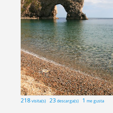
218
23
1
visita(s)
descarga(s)
me gusta