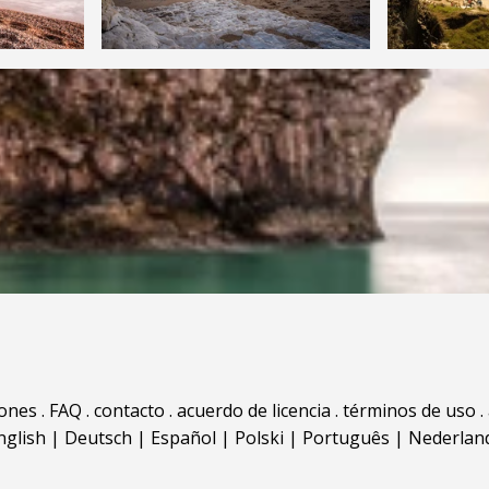
iones
.
FAQ
.
contacto
.
acuerdo de licencia
.
términos de uso
.
nglish
|
Deutsch
|
Español
|
Polski
|
Português
|
Nederlan