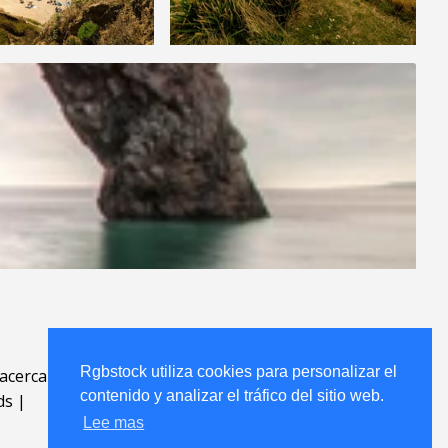
Rgbstock utiliza cookies para personalizar el
acerca
.
contenido y analizar el tráfico del sitio web.
ds
|
Lee mas