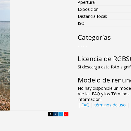
Apertura:
Exposición:
Distancia focal:
ISO:
Categorías
- - - -
Licencia de RGBS
Si descarga esta foto signif
Modelo de renunc
No hay disponible un model
Ver las FAQ y los Término
información.
|
FAQ
|
términos de uso
|
L
F
T
P