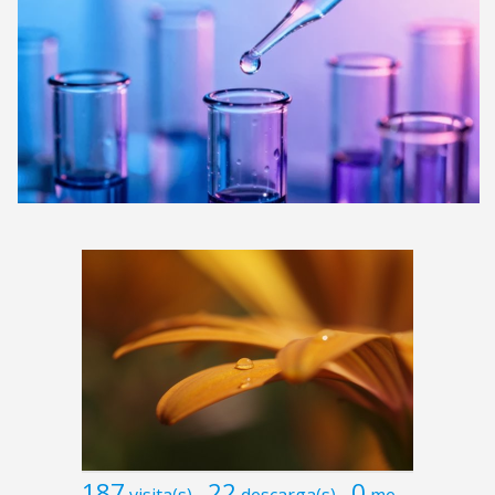
187
22
0
visita(s)
descarga(s)
me