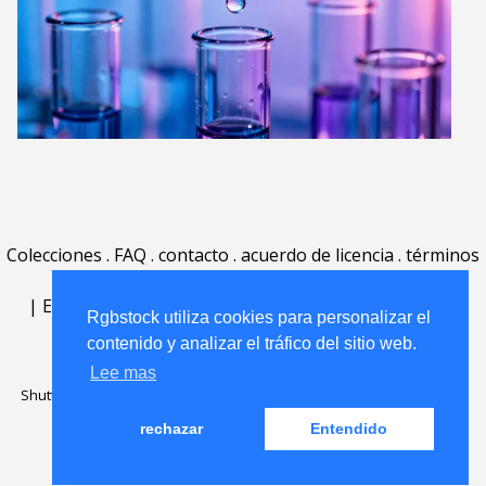
Colecciones
.
FAQ
.
contacto
.
acuerdo de licencia
.
términos
de uso
.
acerca
.
|
English
|
Deutsch
|
Español
|
Polski
|
Português
|
Rgbstock utiliza cookies para personalizar el
Nederlands
|
contenido y analizar el tráfico del sitio web.
Lee mas
Shutterstock official partner of Rgbstock
Saqurai AI official partner of
Rgbstock
rechazar
Entendido