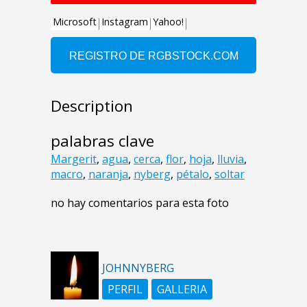
Description
palabras clave
Margerit
,
agua
,
cerca
,
flor
,
hoja
,
lluvia
,
macro
,
naranja
,
nyberg
,
pétalo
,
soltar
no hay comentarios para esta foto
JOHNNYBERG
PERFIL
GALLERIA